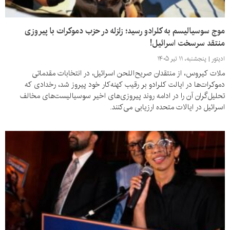
موج سوسیالیسم به کلرادو رسید؛ زلزله در حزب دموکرات با پیروزی
منتقد سرسخت اسرائیل!
ادیتور
پنجشنبه، ۱۱ تیر ۱۴۰۵
ملات کیروس، از منتقدان صریح‌اللحن اسرائیل، در انتخابات مقدماتی
دموکرات‌ها در ایالت کلرادو بر رقیب کهنه‌کار خود پیروز شد، رخدادی که
تحلیل‌گران آن را در ادامه روند پیروزی‌های اخیر سوسیالیست‌های مخالف
اسرائیل در ایالات متحده ارزیابی می‌کنند.