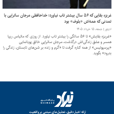
غریزه بقایی که ۵۶ سال بیشتر تاب نیاورد؛ خداحافظی مرجان ساتراپی با
تمدنی که همه‌اش «بلوف» بود
ادیتور
جمعه، ۱۵ خرداد ۱۴۰۵
«غریزه بقایش» تا ۵۶ سالگی را بیشتر تاب نیاورد. از روزی که ماتیاس ریپا
همسر و عشق زندگی‌اش درگذشت، مرجان ساتراپی خالق پویانمایی
«پرسپولیس» از همه کناره گرفت تا «گرم و زنده بر شن‌های تابستان، زندگی را
بدرود» بگوید.
ارائه اخبار دقیق، تحلیل‌های مبتنی بر واقعیت