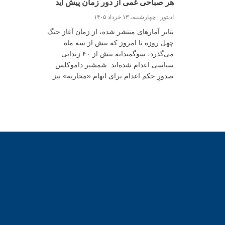
هر صباحی غمی از دور زمان پیش آید
ادیتور
چهارشنبه، ۱۳ خرداد ۱۴۰۵
بنابر آمارهای منتشر شده، از زمان آغاز جنگ
چهل روزه تا امروز که بیش از سه ماه
می‌گذرد، سوگمندانه بیش از ۴۰ زندانی
سیاسی اعدام شده‌اند. شمشیر داموکلس
صدورِ حکم اعدام برای اتهام «محاربه» نیز
بالای سر متهمانِ پروندۀ اکباتان قرار گرفته و
نفس‌های اعضای خانوا‌ه‌های دل پریشان‌شان را
در سینه‌ها حبس کرده است. اصرار بر اجرای
اعدام‌های سیاسی در اوضاع و احوال کنونیِ
کشور، تنها پیام «النصر بالرّعب» را به
شهروندان منتقل می‌کند.