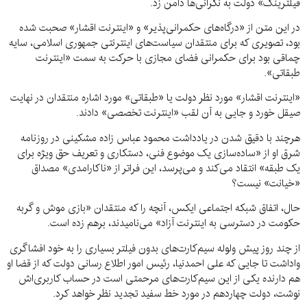
فیلترینگ» دولت به نگرانی‌ها دامن زد.
در این متن از «درگاه‌های حکمرانی‌پذیر» و «اینترنت اقشار» صحبت شده
بود، تصویری که برای منتقدان سیاست‌های اینترنتی جمهوری اسلامی، سایه
چماقی بود برای حکمرانی فضای مجازی با حرکت به سمت «اینترنت
طبقاتی».
«اینترنت اقشار» مورد نظر دولت یا «طبقاتی» مورد اشاره منتقدان در نهایت
صیقل خورد و جایی به آن لقب «اینترنت تخصصی» دادند.
هرچند با دقیق شدن در یادداشت محمود عباس زاده مشکینی در روزنامه
شرق او از «ساده‌سازی یک موضوع فنی، دستکاری و تعریف حق ویژه برای
یک طبقه» انتقاد می‌کند و می‌پرسد، این فراتر از «ناکارامدی» مصداق
«خیانت» نیست؟
حال، اتفاق شبکه اجتماعی ایکس، آنچه را که منتقدان «بازی موش و گربه
حکومت در دسترسی به اینترنت آزاد» می‌نامیدند، برهم زده است.
از چند روز پیش ولوله سیم‌کارت‌های بدون فیلتر بسیاری را به خود افشاگری
واداشت تا جایی که علی احمدنیا، رئیس امور اطلاع رسانی دولت که از قضا او
هم دارنده یکی از این سیم‌کارت‌های مرحمتی است در حساب کاربری‌اش
نوشت، دولت چهاردهم در مورد خط سفید تجدید نظر خواهد کرد.