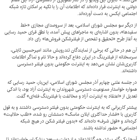
دولتی به اینترنت قرار داده‌اند که اطلاعات آن را با تکیه بر امکان تازه شبکه
اجتماعی ایکس به دست آورده‌اند.
از دیگر سو مجلس شورای اسلامی، بعد از سروصدای مجازی «خط
سفیدها»، بدون اشاره‌ای به ماجراهای پیش‌ آمده، با نطق قرای حمید رسایی
به آغاز طرح «تحقیق و تفحص از فیلترشکن فروش‌ها» رای داد.
آن هم در حالی که برخی از نمایندگان تندرویش مانند امیرحسین ثابتی،
سرسختانه از فیلترینگ در ایران دفاع کرده‌اند و حالا نام و نماگر اطلاعات
کاربری‌‌‌شان نشان می‌دهد به اینترنت حکومتی بدون فیلتر دسترسی
داشته‌اند.
در جلسه علنی چهارم آذر مجلس شورای اسلامی، این‌بار، حمید رسایی که
همواره خواستار ممنوعیت دسترسی شهروندان به اینترنت آزاد بود، با اندکی
تعدیل از «اعتقاد به اینترنت آزاد و مخالفت با فیلترینگ فله‌ای» گفت.
بیشتر کاربرانی که به اینترنت حکومتی بدون فیلتر دسترسی داشتند و به قول
کاربری با «فشار حداکثری ایلان ماسک» دستشان رو شده، «طلب حلالیت»
کرده‌اند و «قول شرف» داده‌اند که «بدون فیلتر شکن در هیچ شبکه
اجتماعی» حضور نداشته باشند.
آن‌ها یک گام پیشتر هم گذاشته‌اند و از دولت مسعود پزشکیان خواسته‌اند تا