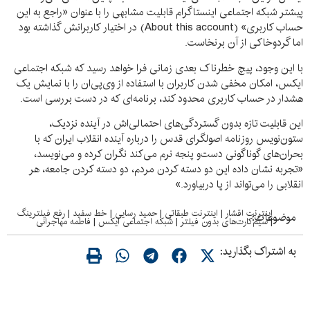
پیشتر شبکه اجتماعی اینستاگرام قابلیت مشابهی را با عنوان «راجع به این
حساب کاربری» (About this account) در اختیار کاربرانش گذاشته بود
اما گردوخاکی از آن برنخاست.
با این وجود، پیچ خطرناک بعدی زمانی فرا خواهد رسید که شبکه اجتماعی
ایکس، امکان مخفی شدن کاربران با استفاده از وی‌پی‌ان را با نمایش یک
هشدار در حساب کاربری محدود کند، برنامه‌ای که در دست بررسی است.
این قابلیت تازه بدون گستردگی‌های احتمالی‌اش در آینده نزدیک،
ستون‌نویس روزنامه اصولگرای قدس را درباره آینده انقلاب ایران که با
بحران‌های گوناگونی دست‌و پنجه نرم می‌کند نگران کرده و می‌نویسد،
«تجربه نشان داده این دو دسته کردن مردم، دو دسته کردن جامعه، هر
انقلابی را می‌تواند از پا دربیاورد.»
اینترنت اقشار
|
اینترنت طبقاتی
|
حمید رسایی
|
خط سفید
|
رفع فیلترینگ
موضوعات:
|
سیم‌کارت‌های بدون فیلتر
|
شبکه اجتماعی ایکس
|
فاطمه مهاجرانی
به اشتراک بگذارید: