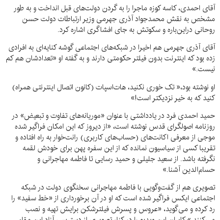
آقای احمدی، کاسه کوزه ماجرا را به گردن دولت‌های قبل انداخت و به طور
مشخص به نقش محمدجواد آذری جهرمی وزیر ارتباطات دولت حسن
روحانی در‌این‌باره و سکوتش به جای افشاگری اشاره کرد.
آقای آذری جهرمی هم اخیرا در شبکه‌های اجتماعی گوشه کنایه‌ای به افرادی
زده بود که اینترنت بدون فیلتر حکومتی دارند و به گفته او «تعدادشان هم کم
نیست.»
او نوشته بود،« تک خوری نکنید، هات‌اسپات (کانون اتصال اینترنتی همراه)
کنید که به خیر نزدیکتر است!»
حمید احمدی فرد در یادداشتی با عنوان «موریانه‌های تفاوت و تبعیض» در
روزنامه اصولگرای قدس نوشته است، «از دیروز که این امکان فراگیر شده
موجی از معرفی اکانت‌های (حساب‌های کاربری) رانت‌خوار به راه افتاده و
تقریبا کسی از سیاسیون نمانده که از این سفره پهن برای خودش لقمه
نگرفته باشد. از سعید جلیلی و حمید رسایی تا فاطمه مهاجرانی و
حسام‌الدین آشنا.»
تصویری هم از گفت‌وگویی با فاطمه مهاجرانی سخنگوی دولت در شبکه
اجتماعی ایکس فراگیر شده است که او در آن برخورداری از «خط سفید» را
رد کرده و می‌گوید، «عروس و پسرش فیلترشکن برایش تهیه و نصب
می‌کنند.» کابران این ویدیو را در کنار تصویری از دسترسی آزاد این مقام