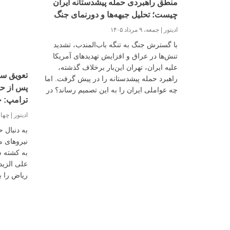
منطق راهبردی حمله پیشدستانه ایران
چیست؛ تحلیل جبهه‌ها و دورنمای جنگ
ادیتور
جمعه، ۹ مرداد ۱۴۰۵
با گسترش جنگ به تنگه باب‌المندب، تشدید
تنش‌ها در عراق و افزایش تهدیدهای آمریکا
علیه ایران، تهران این‌بار برخلاف گذشته،
تعویق سف
راهبرد حمله پیشدستانه را در پیش گرفت. اما
پس از حم
چه عواملی ایران را به این تصمیم رساند؟ در
ترامپ: ح
گفت‌وگویی با حسین آرین، تحلیلگر و
کارشناس مسائل نظامی، دفاعی و راهبردی،
ادیتور
چهارشنبه
دلایل این تغییر راهبرد، روند جنگ اخیر و
به دنبال 
پیامدهای آن برای ایران و منطقه را بررسی
نیروهای 
کرده‌ایم.
علی الزید
ریاض را ب
جلسه اضط