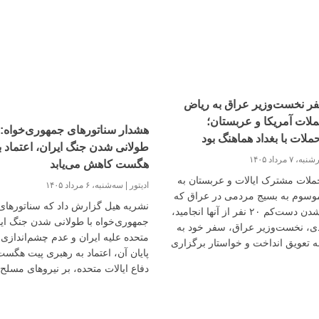
ر نخست‌وزیر عراق به ریاض
لات آمریکا و عربستان؛
هشدار سناتورهای جمهوری‌خواه: ب
ملات با بغداد هماهنگ بود
طولانی شدن جنگ ایران، اعتماد ب
، ۷ مرداد ۱۴۰۵
هگست کاهش می‌یابد
حملات مشترک ایالات و عربستان به
ادیتور
سه‌شنبه، ۶ مرداد ۱۴۰۵
موسوم به بسیج مردمی در عراق که
نشریه هیل گزارش داد که سناتورهای
به کشته شدن دست‌کم ۲۰ نفر از آنها انجامید،
جمهوری‌خواه با طولانی شدن جنگ ایا
ی، نخست‌وزیر عراق، سفر خود به
متحده علیه ایران و عدم چشم‌اندازی 
ه تعویق انداخت و خواستار برگزاری
پایان آن، اعتماد به رهبری پیت هگست
راری امنیتی شد.
دفاع ایالات متحده، بر نیروهای مسلح 
کشور را از دست داده‌اند.