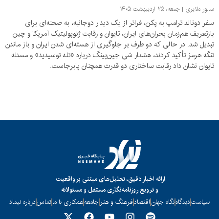
سالور ملایری
جمعه، ۲۵ اردیبهشت ۱۴۰۵
سفر دونالد ترامپ به پکن، فراتر از یک دیدار دوجانبه، به صحنه‌ای برای
بازتعریف هم‌زمان بحران‌های ایران، تایوان و رقابت ژئوپولیتیک آمریکا و چین
تبدیل شد. در حالی که دو طرف بر جلوگیری از هسته‌ای شدن ایران و باز ماندن
تنگه هرمز تأکید کردند، هشدار شی جین‌پینگ درباره «تله توسیدید» و مسئله
تایوان نشان داد رقابت ساختاری دو قدرت همچنان پابرجاست.
ارائه اخبار دقیق، تحلیل‌های مبتنی بر واقعیت
و ترویج روزنامه‌نگاری مستقل و مسئولانه
سیاست
دیدگاه
نگاه جهان
اقتصاد
فرهنگ و هنر
جامعه
همکاری با ما
تماس
درباره نیماد