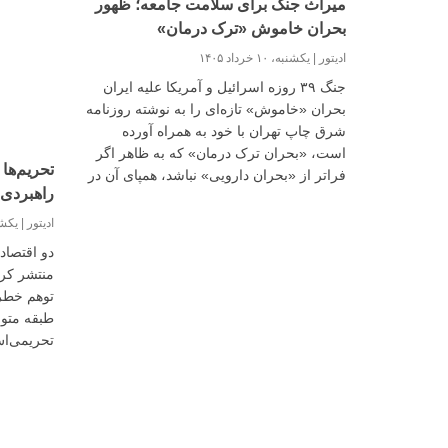
میراث جنگ برای سلامت جامعه؛ ظهور
بحران خاموش «ترک درمان»
ادیتور
یکشنبه، ۱۰ خرداد ۱۴۰۵
جنگ ۳۹ روزه اسرائیل و آمریکا علیه ایران
بحران «خاموش» تازه‌ای را به نوشته روزنامه
شرق چاپ تهران با خود به همراه آورده
است، «بحران ترک درمان» که به ظاهر اگر
تحریم‌ها
فراتر از «بحران دارویی» نباشد، همپای آن در
راهبردی 
کوتاه مدتی پس از جنگ رشد کرده است. از
سویی سازمان غذا و دارو دور تازه‌ای از
ادیتور
یکشنبه، 
فشارها را به رغم مخالفت مجلس شورای
دو اقتصاد
اسلامی و وزارت ارتباطات متوجه پلتفرم‌های
منتشر کرد
آنلاین دارورسانی در ایران کرده است.
توهم خطر
طبقه متوس
تحریمی‌ا