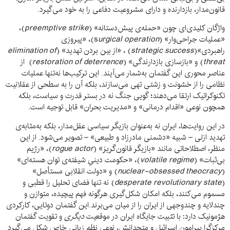
قانون‌مدار، بازدارنده و دارای مشروعیت دفاعی را به خود می‌گیرد.
واژگان کلیدی‌ای چون «حمله‌ی پیش‌دستانه» (
preemptive strike
)،
«عملیات جراحی‌وار» (s
urgical operation
)، «پیروزی
راهبردی»(
strategic success
) ، «از بین بردن تهدید» (
elimination of
threat
) و «بازسازی بازدارندگی» (
restoration of deterrence
) از
عناصر محوری این گفتمان به‌شمار می‌آیند. این ترکیب‌ها نه‌تنها عملیات
نظامی را از خشونت و زشتی تهی می‌سازند، بلکه آن را به سطحی از عقلانیت
تکنوکراتیک ارتقا می‌دهند؛ گویی جنگ نه در بستر قدرت و سیاست، بلکه
همچون نوعی «اقدام درمانی» و «مدیریت بحران» قابل توجیه است.
در این روایت‌ها، ایران نه به‌عنوان بازیگر سیاسی عقل‌مدار، بلکه به‌مثابه‌ی‌
تهدید ازلی – شبیه «دشمنی مادرزاد و طبیعی» – تصویر می‌شود. از این
منظر، اصطلاحاتی مانند «بازیگر قانون‌گریز» (
rogue actor
)، «رژیم
بی‌ثبات» (
volatile regime
)، «حکومت دینیِ شیفته‌ی توان هسته‌ای»
(
nuclear-obsessed theocracy
) و «دولت انقلابی مستأصل»
(
desperate revolutionary state
) نه تنها فضای تحلیل را قطبی و
مسموم می‌کنند، بلکه امکان شکل‌گیری هرگونه فهم پیچیده، متوازن و
چندلایه و چندوجهی از ایران را از میان می‌برند.این گفتمان دوتایی، کارکردی
هژمونیک دارد: با تثبیت جایگاه ایران در موقعیت
دیگری
و تقویت گفتمان
مرکزگرا پیرامون اسرائیل و متحدانش، نوعی نظم زبانی خاص شکل می‌گیرد