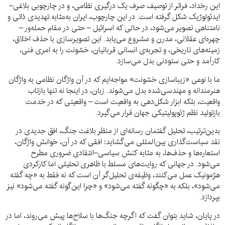
این رخداد، فراتر از توصیف صرف یک درگیری نظامی، و در چارچوبی بلاغی–
ایدئولوژیک شکل گرفته است. در این چارچوب، ایران به‌مثابه تهدیدی ذاتی و
نامتناهی تصویر می‌شود، در حالی که اسرائیل – حتی در مقام حمله‌ور –
چهره‌ای عقلانی، مدرن و مشروع می‌یابد. این تصویرسازی با حذف اخلاق،
زمینه‌های تاریخی، و تجربه‌ی انسانی قربانیان، خشونت را به امری فنی،
کارآمد و حتی ستودنی بدل می‌سازد.
ما با نوعی «زیباسازی خشونت» مواجه‌ایم که در آن واژگان نظامی به واژگان
هنرمندانه و مهندسی‌شده بدل می‌شوند. زبان، در اینجا نه تنها بازتاب
واقعیت، بلکه ابزار شکل‌دهی به واقعیت است – واقعیتی که در خدمت
بازتولید نظم ژئوپولیتیکی جهان قرار می‌گیرد.
بدین‌ترتیب، تحلیل گفتمان رسانه‌ای از منظر بلاغت جنگ، افق جدیدی در
نقد سیاست‌گذاری بین‌المللی می‌گشاید: افقی که در آن، خوانش واژگان،
استعاره‌ها و حذف‌ها، به مثابه کنش سیاسی–انتقادی ضروری مطرح
می‌شود. در جهانی که روایت‌های مسلط با ظاهری تحلیلی اما کارکردی
هژمونیک عمل می‌کنند، وظیفه‌ی تحلیل‌گر آن است که نه فقط به «چه گفته
می‌شود»، بلکه به «چگونه گفته می‌شود» و «چرا این‌گونه گفته می‌شود» نیز
بپردازد.
در پایان، شاید بتوان گفت که اگرچه جنگ‌ها با سلاح‌ها پیش می‌روند، اما در