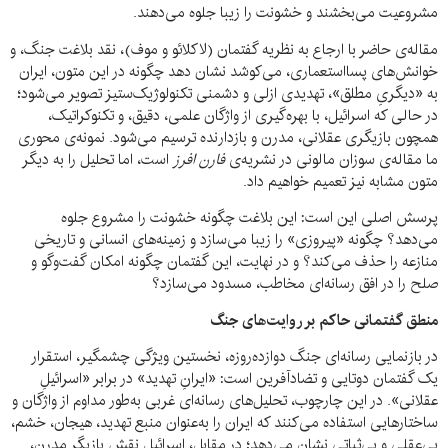
مشروعیت می‌بخشند و خشونت را زیبا جلوه می‌دهند.
مقاله‌ی حاضر با ارجاع به نظریه گفتمان (لاکلائو و موف)، نقد بلاغت جنگ، و
خوانش‌های پسااستعماری، می‌کوشد نشان دهد چگونه در این متون، ایران
به «دیگریِ مطلق»، تهدیدی ازلی و دشمنی تکنولوژیک‌ستیز تصویر می‌شود؛
در حالی که اسرائیل، با بهره‌گیری از واژگان علمی، دقیق، و تکنوکراتیک،
همچون بازیگری عقلانی، مدرن و بازدارنده ترسیم می‌شود. نمونه‌ی محوری
ما مقاله‌ی سوزان مالونی در نشریه‌ی
فارن افرز
است، اما تحلیل را به دیگر
متون مشابه نیز تعمیم خواهیم داد.
پرسش اصلی این است: این بلاغت چگونه خشونت را مشروع جلوه
می‌دهد؟ چگونه «پیروزی» را زیبا می‌سازد و زمینه‌های انسانی و تاریخی
منازعه را حذف می‌کند؟ و در نهایت، این گفتمان چگونه امکان گفت‌وگو و
صلح را در افق رسانه‌ای مخاطب، مسدود می‌سازد؟
منطق گفتمانی حاکم بر روایت‌های جنگ
در بازنمایی رسانه‌ای جنگ دوازده‌روزه، نخستین ویژگی چشمگیر، استقرار
یک گفتمان دوتایی و تضادآفرین است: «ایرانِ تهدید» در برابر «اسرائیلِ
عقلانی». در این چارچوب، تحلیل‌های رسانه‌ای غربی به‌طور مداوم از واژگان و
ساختارهایی استفاده می‌کنند که ایران را به‌عنوان منبع تهدید، هیجان، خشم،
بی‌عقلی و بی‌ثباتی نشان می‌دهد؛ در مقابل، اسرائیل نقش بازیگر مدرن،