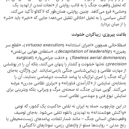
که تحلیل واقعیت جنگ را به قالب روایتی از «نجات تمدن از تهدید یک
وحشی» فرو می‌کاهد. چنین روایتی، همان‌طور که لاکلائو تأکید می‌کند،
کنش سیاسی را به تخیل اخلاقی تقلیل می‌دهد؛ جایی که «خیر» باید «شر»
را از میان بردارد.
بلاغت پیروزی: زیباکردن خشونت
اصطلاحاتی همچون «اجرای استادانه» (
virtuoso execution
)، «قطع سر
رهبری» (
decapitation of leadership
)، «سلطه‌ی هوایی بی‌نقص»
(
flawless aerial dominance
) و «دقت جراحی‌وار» (
surgical
precision
) نه‌تنها خشونت و کشتار را پنهان می‌کنند، بلکه آن را در پوششی
از مهارت نظامی و زیبایی‌شناسی جنگی بازمی‌نمایانند. این واژگان، به‌جای
آن‌که جنگ را امری تراژیک یا پیامد شکست دیپلماسی بنمایند، آن را
به‌مثابه‌ی نمایشی از «کارآمدی فناورانه» و «برتری نظامی مدرن» عرضه
می‌کنند. گویی میدان جنگ، نه صحنه‌ی مرگ و ویرانی، بلکه ویترینی برای
نمایش نبوغ فنی و مهندسی نظامی است.
در این چارچوب، حمله به ایران نه نقض حاکمیت یک کشور، که نوعی
«واکنش هوشمندانه» به تهدیدی بالقوه تلقی می‌شود. به‌جای توصیف
واقعیت‌های انسانی جنگ – مانند شمار تلفات، پیامدهای زیست‌محیطی یا
رنج مدنی – روایت‌ها مملو از واژه‌های رزمی، نمودارهای تاکتیکی و