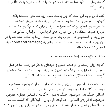
گزارش‌های بی‌طرف‌نما هستند که خشونت را در قالب «پیشرفت نظامی»
ارائه می‌کنند.
نکته قابل توجه آن است که این بلاغت صرفاً زیباشناختی نیست؛ بلکه
کارکردی سیاسی دارد: مشروعیت‌بخشیدن به خشونتِ پیش‌دستانه،
طبیعی‌سازی تجاوز، و تحکیم «حق» اسرائیل برای تصمیم‌گیری یک‌جانبه
درباره امنیت منطقه. در این میان، جای قربانیان – ایرانیان، لبنانی‌ها،
سوری‌ها یا فلسطینی‌ها – در روایت خالی‌ست. آن‌ها یا حذف شده‌اند، یا در
بهترین حالت، به‌صورت «خسارت‌های جانبی» (collateral damage) به
تصویر کشیده شده‌اند.
حذف اخلاق، حذف زمینه، حذف مخاطب
اگرچه زبان رسانه‌ای در ظاهر خنثی و حرفه‌ای به‌نظر می‌رسد، اما در عمل،
بسیاری از تحلیل‌های جنگ دوازده‌روزه بر پایه‌ی نوعی حذف سه‌گانه شکل
گرفته‌اند: حذف اخلاق، حذف زمینه، و حذف مخاطب انسانی.
نخست، حذف اخلاق. بسیاری از مقالات تحلیلی از ارزش‌داوری مستقیم
پرهیز می‌کنند، اما این پرهیز در عمل به بی‌اعتنایی نسبت به پیامدهای
انسانی جنگ بدل می‌شود. جنگ به‌عنوان «گزینه تاکتیکی موفق» معرفی
می‌شود، نه تراژدی انسانی. اخلاقیات قربانیان – کودکانی که کشته شدند،
خانواده‌هایی که بی‌خانمان شدند – جایی در ساختار تحلیلی این متون ندارد.