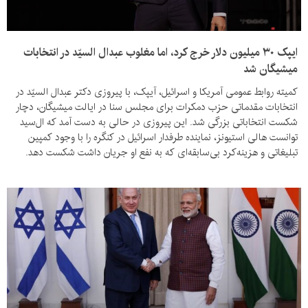
ایپک ۳۰ میلیون دلار خرج کرد، اما مغلوب عبدال ‌السیّد در انتخابات
میشیگان شد
کمیته روابط عمومی آمریکا و اسرائیل، آیپک، با پیروزی دکتر عبدال ‌السیّد در
انتخابات مقدماتی حزب دمکرات برای مجلس سنا در ایالت میشیگان، دچار
شکست انتخاباتی بزرگی شد. این پیروزی در حالی به دست آمد که ال‌سید
توانست هالی استیونز، نماینده طرفدار اسرائیل در کنگره را با وجود کمپین
تبلیغاتی و هزینه‌کرد بی‌سابقه‌ای که به نفع او جریان داشت شکست دهد.