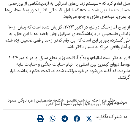
ملل اعلام کرد که «سیستم زندان‌های اسرائیل به آزمایشگاهی از بی‌رحمی
حساب‌شده تبدیل شده است» که شامل اقداماتی نظیر تجاوز به فلسطینی‌ها
با بطری، میله‌های فلزی و چاقو می‌شود.
از زمان آغاز جنگ در غزه در اکتبر ۲۰۲۳، گزارش شده است که بیش از ۱۰۰
زندانی فلسطینی در بازداشتگاه‌های اسرائیل جان باخته‌اند؛ با این حال، به
طور گسترده باور بر این است که این رقم کمتر از حد واقعی تخمین زده شده
و آمار واقعی می‌تواند بسیار بالاتر باشد.
لازم به ذکر است نتانیاهو و یوآو گالانت، وزیر دفاع سابق او، در نوامبر ۲۰۲۴
توسط دیوان کیفری بین‌المللی به اتهام جنایات جنگی و جنایات علیه
بشریت که گفته می‌شود در غزه مرتکب شده‌اند، تحت حکم بازداشت قرار
گرفتند.
جنگ غزه
|
حکم بازداشت نتانیاهو
|
شکنجه فلسطینیان
|
غزه ناوگان صمود
موضوعات:
|
قانون‌گذاران بریتانیا
|
ناوگان صمود
|
نسل‌کشی
به اشتراک بگذارید: