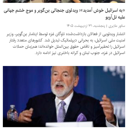
«به اسرائیل خوش آمدید»؛ ویدئوی جنجالی بن‌گویر و موج خشم جهانی
علیه تل‌آویو
سالور ملایری
پنجشنبه، ۳۱ اردیبهشت ۱۴۰۵
انتشار ویدئویی از فعالان بازداشت‌شده ناوگان غزه توسط ایتامار بن‌گویر، وزیر
امنیت ملی اسرائیل، به بحرانی دیپلماتیک تبدیل شد. کشورهای متعدد رفتار
اسرائیل را تحقیرآمیز و ناقض حقوق بین‌الملل خوانده‌اند؛ هم‌زمان حملات
اسرائیل در غزه، جنوب لبنان و کرانه باختری نیز ادامه دارد.