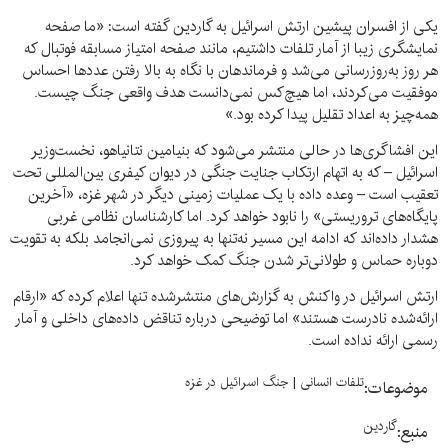
یکی از افسران پیشین ارتش اسرائیل به گاردین گفته است: «ما صفحه
نمایشگری زیبا از آمار تلفات داشتیم، مانند صفحه امتیاز مسابقه فوتبال که
هر روز به‌روزرسانی می‌شد و فرماندهان با نگاه به بالا رفتن عددها احساس
موفقیت می‌کردند، اما هیچ‌کس نمی‌دانست هدف واقعی جنگ چیست.
همه‌چیز به اعداد تقلیل پیدا کرده بود.»
این افشاگری‌ها در حالی منتشر می‌شود که بنیامین نتانیاهو، نخست‌وزیر
اسرائیل – که به اتهام ارتکاب جنایت جنگی در دیوان کیفری بین‌المللی تحت
تعقیب است – وعده داده با یک عملیات زمینی دیگر در شهر غزه، «آخرین
پایگاه‌های تروریستی» را نابود خواهد کرد. اما کارشناسان نظامی غربی
هشدار داده‌اند که ادامه این مسیر نه‌تنها به پیروزی نمی‌انجامد بلکه به تقویت
دوباره حماس و طولانی‌تر شدن جنگ کمک خواهد کرد.
ارتش اسرائیل در واکنش به گزارش‌های منتشرشده تنها اعلام کرده که «ارقام
ارائه‌شده نادرست هستند» اما توضیحی درباره تناقض داده‌های داخلی و آمار
رسمی ارائه نداده است.
تلفات انسانی
|
جنگ اسرائیل در غزه
موضوعات:
گاردین
منبع: