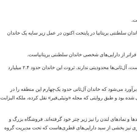
ت.
ندان سلطنتی بریتانیا در پایتخت اکنون در عمل زیر سایه یک خاندان
 فراتر از دارایی‌های شخصی خاندان سلطنتی بریتانیاست.
به نوشته اکونومیک تایمز، در حالی که خانواده سلطنتی بریتانیا برای املاک در اختیار خود، با محدودیت‌ها و ملاحظات سنتی و عمومی روبه‌رو است، آل‌ثانی‌ها محدودیتی ندارند. ثروت این خاندان حدود ۲.۴ میلیارد
رد می‌شود که خاندان آل‌ثانی حدود یک‌چهارم این منطقه را در
ریتانیا. این ملک ۴۴ هزار فوت مربعی در سال ۲۰۱۵ حدود ۴۰۰ میلیون پوند ارزش‌گذاری شده بود و طبق روایتی که مجله «ونیٹی‌فیر» نقل کرده، ملکه الیزابت
 و نمادهای لندن را نیز زیر چتر خود گرفته‌اند. فروشگاه بزرگ و
 کنات و اموری نیز بخشی از سبد دارایی‌های قطری‌هاست که تحت مدیریت گروه