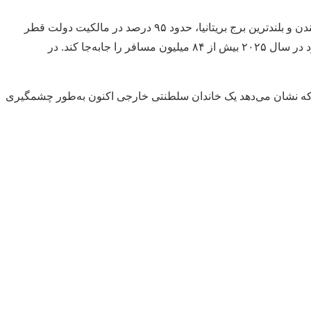
این گزارش می‌گوید که اثر قطر به زمین لندن محدود نیست، بلکه بر آسمان این شهر هم آشکار است. ساختمان شارد، یکی از نمادهای جدید لندن و بلندترین برج بریتانیا، حدود ۹۵ درصد در مالکیت دولت قطر
است. قطری‌ها همچنین در مجموعه کانری وارف شریک‌اند و ۲۰ درصد سهام فرودگاه هیترو را در اختیار دارند، فرودگاهی که پیش‌بینی می‌شود در سال ۲۰۲۵ بیش از ۸۴ میلیون مسافر را جابه‌جا کند. در
نی حدود ۱.۸ میلیون فوت مربع ملک در اختیار دارند، عددی که نشان می‌دهد یک خاندان سلطنتی خارجی اکنون به‌طور چشمگیری