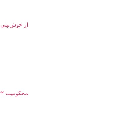
از خوش‌بینی ا
محکومیت ۹۴۲ میلیون دلاری متا در پرونده نادیده گرفتن امنیت و سلامت کودکان