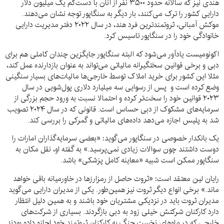
هندی نیز که سالانه حدود ۳۵۰۰ نفر از آنان با دست‌کم یک میلیون دلار
دارایی کشور را ترک می‌کنند، بار دیگر به سنگاپور توجه نشان می‌دهند.
موکش آمبانی، ثروتمندترین فرد هند، در سال ۲۰۲۲ دفتر مدیریت دارایی
خانوادگی خود را در سنگاپور تاسیس کرد.
اکونومیست یادآور می‌شود که البته سنگاپور جایگزین چندان کاملی هم برای
دبی و برخی قوانین سختگیرانه مالیاتی می‌تواند به عنوان بازدارنده عمل کند،
مثلا این کشور برای خرید املاک توسط خارجی‌ها مالیات‌های بسیار سنگینی
وضع کرده است و پس از رسوایی سه میلیارد دلاری پول‌شویی در سال
۲۰۲۳ قوانین خود را سخت‌تر کرده و احتمالا نسبت به ورود حجم بزرگی از
سرمایه‌های مشکوک از دبی حساس است. قانونی که در سال ۲۰۲۴ تصویب
شد به پلیس اجازه می‌دهد داده‌های مالیاتی و گمرکی را بررسی کند.
یک بانکدار خصوصی در سنگاپور می‌گوید: «بعضی سرمایه‌گذاران امارات را
دوست داشتند چون سوالات زیادی نمی‌پرسید.» به گفته او، نقل مکان به
سنگاپور ممکن است شبیه «معاینه کامل پزشکی» باشد.
رایان لین معتقد است: «ثروت حاصل از رمزارزها در خاورمیانه باقی خواهد
ماند.» برخی انواع دیگر ثروت نیز همین‌طور. یکی از مدیران دارایی می‌گوید
مدیران ثروت باید در نزدیکی مشتریان خود باشند و به همین دلیل انتظار
دارد کارکنان شرکتش خیلی زود به دبی بازگردند. بسیاری از شرکت‌های
خارجی که در ماه‌های نخست جنگ به کارکنان ثروتمند خود اجازه داده بودند