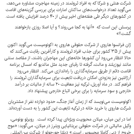
شرکت هنلی و شرکا که به افراد ثروتمند در زمینه مهاجرت مشاوره می‌دهد،
می‌گوید تعداد درخواست‌های ساکنان امارات برای بررسی گزینه‌های اقامت
در کشورهای دیگر طی هفته‌های اخیر بیش از ۴۰ درصد افزایش یافته است.
پرسش این است که «آنها به کجا می‌روند؟ و آیا اصلا روزی بازخواهند
گشت؟»
ژان فرانسوا هاروی از شرکت حقوقی هاروی به اکونومیست می‌گوید اکنون
بیش از ۳۵ کشور برای جذب افراد ثروتمند و کارآفرین رقابت می‌کنند که
حالا انتظار می‌رود آن کشورها خانه‌های این مهاجران باشند، از مقاصد سنتی
مانند نیوزیلند و مالت، گرفته تا رقبای جدید مثل مالدیو که امسال برنامه
اقامت دائم از طریق سرمایه‌گذاری را راه‌اندازی می‌کند. انتظار می‌رود
آرژانتین نیز به‌زودی امکان دریافت تابعیت برای سرمایه‌گذاران ثروتمند را
فراهم کند. در ماه آوریل، ترکیه نیز معافیت ۲۰ ساله از مالیات بر درآمد
خارجی و سود سرمایه را برای برخی اتباع خارجی پیشنهاد داد.
اکونومیست می‌نویسد که از زمان آغاز جنگ، حدود دوازده نفر از مشتریان
شرکت هاروی با خرید خانه در ترکیه تابعیت این کشور را به دست آورده‌اند.
اما در این میان، میلان محبوبیت ویژه‌ای پیدا کرده است. روبرتو بونومی،
وکیل مالیاتی در شرکت حقوقی بریتانیایی ویترز در میلان، می‌گوید: «موج
خروج از دبی کاملا محسوس است.» دیلتا جورجولو از شرکت بین‌المللی