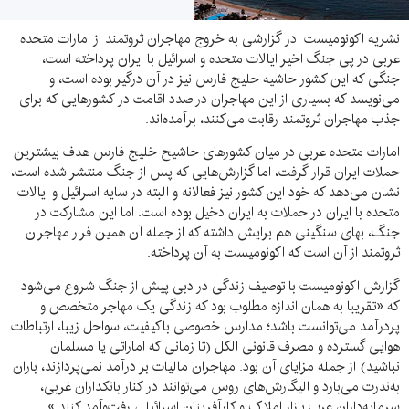
نشریه اکونومیست در گزارشی به خروج مهاجران ثروتمند از امارات متحده
عربی در پی جنگ اخیر ایالات متحده و اسرائیل با ایران پرداخته است،
جنگی که این کشور حاشیه حلیج فارس نیز در آن درگیر بوده است، و
می‌نویسد که بسیاری از این مهاجران در صدد اقامت در کشورهایی که برای
جذب مهاجران ثروتمند رقابت می‌کنند، برآمده‌اند.
امارات متحده عربی در میان کشورهای حاشیح خلیج فارس هدف بیشترین
حملات ایران قرار گرفت، اما گزارش‌هایی که پس از جنگ منتشر شده است،
نشان می‌دهد که خود این کشور نیز فعالانه و البته در سایه اسرائیل و ایالات
متحده با ایران در حملات به ایران دخیل بوده است. اما این مشارکت در
جنگ، بهای سنگینی هم برایش داشته که از جمله آن همین فرار مهاجران
ثروتمند از آن است که اکونومیست به آن پرداخته.
گزارش اکونومیست با توصیف زندگی در دبی پیش از جنگ شروع می‌شود
که «تقریبا به همان اندازه مطلوب بود که زندگی یک مهاجر متخصص و
پردرآمد می‌توانست باشد؛ مدارس خصوصی باکیفیت، سواحل زیبا، ارتباطات
هوایی گسترده و مصرف قانونی الکل (تا زمانی که اماراتی یا مسلمان
نباشید) از جمله مزایای آن بود. مهاجران مالیات بر درآمد نمی‌پردازند، باران
به‌ندرت می‌بارد و الیگارش‌های روس می‌توانند در کنار بانکداران غربی،
سرمایه‌داران عرب بازار املاک و کارآفرینان اسرائیلی رفت‌وآمد کنند.»