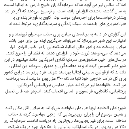
املاک ساتبی نیز می‌گوید علاقه سرمایه‌گذاران خلیج فارس به ایتالیا نسبت
به سال گذشته به‌شدت افزایش یافته است. او توضیح می‌دهد که اگر در ابتدا
بیشتر درخواست‌ها برای اجاره‌های موقت بود، اکنون به‌طور فزاینده‌ای با
«برنامه‌ریزی‌های بلندمدت سبک زندگی و سرمایه‌گذاری» مرتبط شده‌اند.
این گزارش در ادامه به برنامه‌های میلان برای جذب مهاجران ثروتمند و و
امتیازات این شهر می‌پردازد که می‌تواند جایگزین ایده‌الی برای دبی باشد.
میلان، پایتخت مد و امور مالی ایتالیا، شبکه‌هایی را در اختیار افرادی قرار
می‌دهد که می‌خواهند ثروت خود را افزایش دهند، نه فقط آن را خرج کنند.
در سال‌های اخیر، صندوق‌های سرمایه‌گذاری آمریکایی مانند میلنیوم در این
شهر دفتر تاسیس کرده‌اند و به معامله‌گران و مدیران سرمایه این امکان را
داده‌اند که از قوانین مالیاتی ایتالیا بهره‌مند شوند. افراد پردرآمد در این کشور
برای کل درآمد خارجی خود تنها سالانه ۳۰۰ هزار یورو مالیات ثابت پرداخت
می‌کنند. خانواده‌ها نیز می‌توانند میان مدارس بین‌المللی آمریکایی،
بریتانیایی، کانادایی، فرانسوی و آلمانی انتخاب کنند. آب‌وهوا هم قابل تحمل
است.
شهروندان اتحادیه اروپا هر زمان بخواهند می‌توانند به میلان نقل مکان کنند
و همین موضوع آن را برای اروپایی‌هایی که از دبی مهاجرت کرده‌اند جذاب
ساخته است. برای غیراروپایی‌ها، رایج‌ترین راه دریافت اقامت، سرمایه‌گذاری
۲۵۰ هزار یورویی در یک استارتاپ ایتالیایی یا ۵۰۰ هزار یورو در یک شرکت