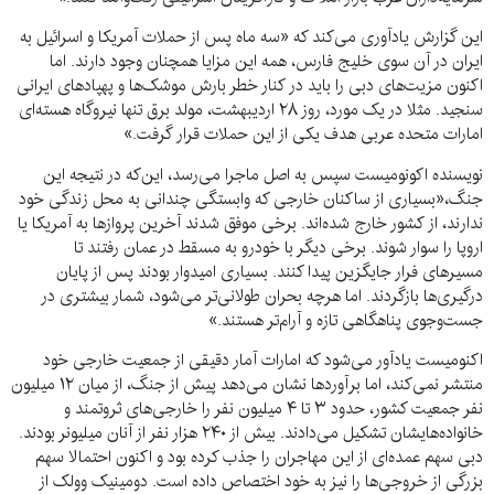
این گزارش یادآوری می‌کند که «سه ماه پس از حملات آمریکا و اسرائیل به
ایران در آن سوی خلیج فارس، همه این مزایا همچنان وجود دارند. اما
اکنون مزیت‌های دبی را باید در کنار خطر بارش موشک‌ها و پهپادهای ایرانی
سنجید. مثلا در یک مورد، روز ۲۸ اردیبهشت، مولد برق تنها نیروگاه هسته‌ای
امارات متحده عربی هدف یکی از این حملات قرار گرفت.»
نویسنده اکونومیست سپس به اصل ماجرا می‌رسد، این‌که در نتیجه این
جنگ،«بسیاری از ساکنان خارجی که وابستگی چندانی به محل زندگی خود
ندارند، از کشور خارج شده‌اند. برخی موفق شدند آخرین پروازها به آمریکا یا
اروپا را سوار شوند. برخی دیگر با خودرو به مسقط در عمان رفتند تا
مسیرهای فرار جایگزین پیدا کنند. بسیاری امیدوار بودند پس از پایان
درگیری‌ها بازگردند. اما هرچه بحران طولانی‌تر می‌شود، شمار بیشتری در
جست‌وجوی پناهگاهی تازه و آرام‌تر هستند.»
اکنومیست یادآور می‌شود که امارات آمار دقیقی از جمعیت خارجی خود
منتشر نمی‌کند، اما برآوردها نشان می‌دهد پیش از جنگ، از میان ۱۲ میلیون
نفر جمعیت کشور، حدود ۳ تا ۴ میلیون نفر را خارجی‌های ثروتمند و
خانواده‌هایشان تشکیل می‌دادند. بیش از ۲۴۰ هزار نفر از آنان میلیونر بودند.
دبی سهم عمده‌ای از این مهاجران را جذب کرده بود و اکنون احتمالا سهم
بزرگی از خروجی‌ها را نیز به خود اختصاص داده است. دومینیک وولک از