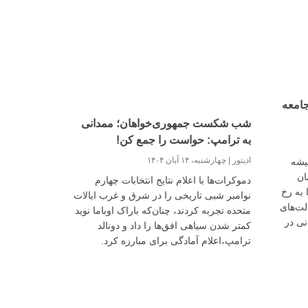
امعه
شب شکست جمهوری‌خواهان؛ ممدانی
به ترامپ: حواست را جمع کن!
ادیتور
چهارشنبه، ۱۴ آبان ۱۴۰۴
میشه
ان
دموکرات‌ها با اعلام نتایج انتخابات چهارم
 به رخ
نوامبر شبی تاریخی را در شرق و غرب ایالات
لت‌های
متحده تجربه کردند، چنان‌که باراک اوباما نوید
نی در
کمتر شدن سیاهی افق‌ها را داد و دونالد
یژگی را
ترامپ،اعلام آمادگی برای مبارزه کرد.