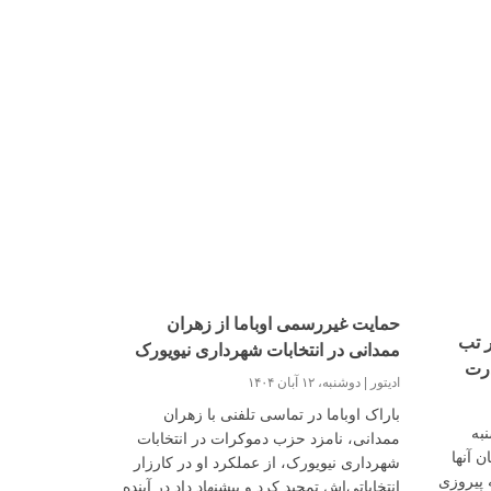
حمایت غیررسمی اوباما از زهران
ر تب
ممدانی در انتخابات شهرداری نیویورک
درت
ادیتور
دوشنبه، ۱۲ آبان ۱۴۰۴
باراک اوباما در تماسی تلفنی با زهران
به
ممدانی، نامزد حزب دموکرات در انتخابات
 آنها
شهرداری نیویورک، از عملکرد او در کارزار
 پیروزی
انتخاباتی‌اش تمجید کرد و پیشنهاد داد در آینده