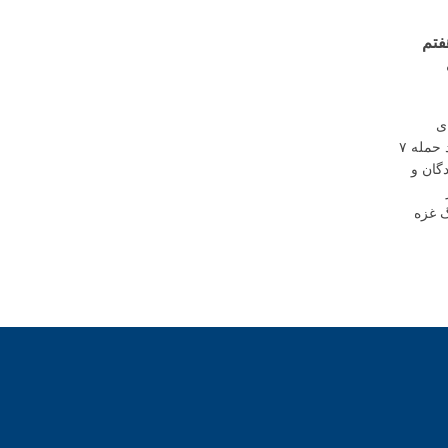
فتم
ی
شهرداری نیویورک، در دومین سالگرد حمله ۷
دگان و
گ غزه