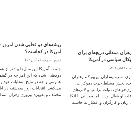
ریشه‌های دو قطبی شدن امروز ج
آمریکا در کجاست؟
هران ممدانی دریچه‌ای برای
دیکال سیاسی در آمریکا
ادیتور
جمعه، ۱۶ آبان ۱۴۰۴
ان ۱۴۰۴
جامعه آمریکا این سال‌ها بیشتر از ه
دوقطبی شده که این امر چه در گفتم
ی: سرمایه‌داران نیویورک، رهبران
عمومی و چه در نتایح انتخابات خود را
یت، بخش مسلط حزب دموکرات،
می‌کشد. انتخابات روز سه‌شنبه در ایا
‌خواهان، دولت ترامپ و لابی‌های
مختلف و به‌ویژه پیروزی زهران ممدا
یه او فعال بودند. اما ممدانی با اتکا
انتخابات شهرداری نیویورک نیز این و
، زنان و کارگران و اقشار به حاشیه
به نمایش می‌گذارد.
ست پیروز شود.