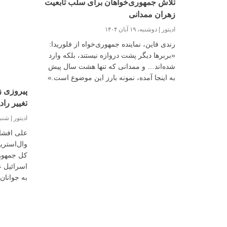
تلاش جمهوری‌خواهان برای سلب تابعیت
زهران ممدانی
ادیتور
دوشنبه، ۱۹ آبان ۱۴۰۴
رندی فاین، نماینده جمهوری‌خواه از فلوریدا:
«بربرها دیگر پشت دروازه نیستند، بلکه وارد
شده‌اند… و ممدانی که تنها هشت سال پیش
به اینجا آمده، نمونه بارز این موضوع است.»
پیروزی ز
تغییر را
ادیتور
شنبه، ۱۷ آب
علی افشار
وال‌استر
کل جمهوری
اسرائیل عل
به جوانان
رفته توان