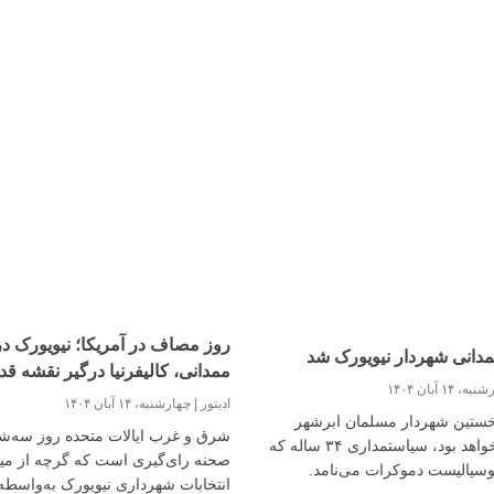
روز مصاف در آمریکا؛ نیویورک د
دانی شهردار نیویورک شد
ممدانی، کالیفرنیا درگیر نقشه ق
، ۱۴ آبان ۱۴۰۴
ادیتور
چهارشنبه، ۱۴ آبان ۱۴۰۴
خستین شهردار مسلمان ابرشهر
شرق و غرب ایالات متحده روز سه‌شن
نیویورک خواهد بود، سیاستمداری ۳۴ ساله که
صحنه رای‌گیری است که گرچه از میان
وسیالیست دموکرات می‌نامد.
انتخابات شهرداری نیویورک به‌واسطه