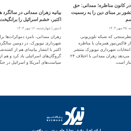
در کانون مناظره؛ ممدانی: حق
ور بر مبنای دین را به رسمیت
بیانیه زهران ممدانی در سالگرد ه
سم
اکتبر، خشم اسرائیل را برانگیخت
هر ۱۴۰۴
ادیتور
چهارشنبه، ۱۶ مهر ۱۴۰۴
 نظرسنجی که شبکه تلویزیونی
زهران ممدانی، نامزد دموکرات‌ها برا
ر فاکس‌نیوز همزمان با مناظره
انتخابات شهرداری نیویورک منتشر
اکتبر با انتشار بیانیه‌ای هم از کشته‌ش
کرد نشان می‌دهد زهران ممدانی با اختلاف ۲۴
گروگان‌های اسرائیلی یاد کرد و هم از
تاز است.
سیاست‌های آمریکا و اسرائیل در جن
به‌شدت انتقاد کرد.
ارائه اخبار دقیق، تحلیل‌های مبتنی بر واقعیت