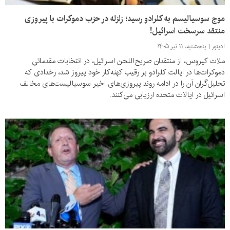
موج سوسیالیسم به کلرادو رسید؛ زلزله در حزب دموکرات با پیروزی
منتقد سرسخت اسرائیل!
ادیتور
پنجشنبه، ۱۱ تیر ۱۴۰۵
ملات کیروس، از منتقدان صریح‌اللحن اسرائیل، در انتخابات مقدماتی
دموکرات‌ها در ایالت کلرادو بر رقیب کهنه‌کار خود پیروز شد، رخدادی که
تحلیل‌گران آن را در ادامه روند پیروزی‌های اخیر سوسیالیست‌های مخالف
اسرائیل در ایالات متحده ارزیابی می‌کنند.