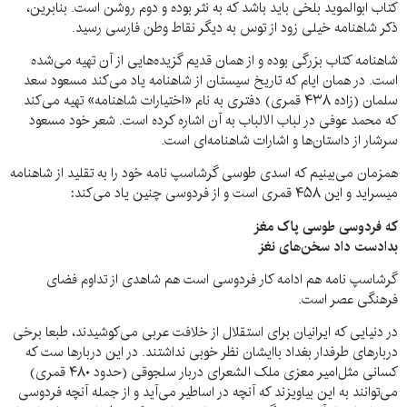
کتاب ابوالموید بلخی باید باشد که به نثر بوده و دوم روشن است. بنابرین،
ذکر شاهنامه خیلی زود از توس به دیگر نقاط وطن فارسی رسید.
شاهنامه کتاب بزرگی بوده و از همان قدیم گزیده‌هایی از آن تهیه می‌شده
است. در همان ایام که تاریخ سیستان از شاهنامه یاد می‌کند مسعود سعد
سلمان (زاده ۴۳۸ قمری) دفتری به نام «اختیارات شاهنامه» تهیه می‌کند
که محمد عوفی در لباب الالباب به آن اشاره کرده است. شعر خود مسعود
سرشار از داستان‌ها و اشارات شاهنامه‌ای است.
همزمان می‌بینیم که اسدی طوسی گرشاسپ نامه خود را به تقلید از شاهنامه
میسراید و این ۴۵۸ قمری است و از فردوسی چنین یاد می‌کند:
که فردوسی طوسی پاک مغز
بدادست داد سخن‌های نغز
گرشاسپ نامه هم ادامه کار فردوسی است هم شاهدی از تداوم فضای
فرهنگی عصر است.
در دنیایی که ایرانیان برای استقلال از خلافت عربی می‌کوشیدند، طبعا برخی
دربار‌های طرفدار بغداد با‌ایشان نظر خوبی نداشتند. در این دربار‌ها ست که
کسانی مثل‌امیر معزی ملک الشعرای دربار سلجوقی (حدود ۴۸۰ قمری)
می‌توانند به این بیاویزند که آنچه در اساطیر می‌آید و از جمله آنچه فردوسی