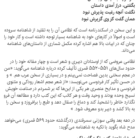
بگفتی، دراز آمدی داستان
نگفت آنچه رغبت پذیر‌ش نبود
همان گفت کز وی گزیرش نبود
و این سخن در اسکندرنامه است که نظامی آن را به تقلید از شاهنامه سروده
است و اصولاً در کار‌های خود به شاهنامه بسیار توجه داشته است و کار خود را
چنان که در ابیات بالا هم اشاره کرده مکمل شماری از داستان‌های شاهنامه
می‌داند.
نظامی عروضی که از اوستادان دبیری و شعر است و چهار مقاله خود را در
حدود سال‌های ۵۵۱-۵۵۲ قمری تألیف کرده درباره شاهنامه می‌گوید: «من
در عجم سخنی بدین فصاحت نمی‌بینم و در بسیاری از سخن عرب هم. » و
در حسن تأثیر کار فردوسی می‌نویسد: «از شعر عجم اشعار رودکی و مثنوی
فردوسی و مدایح عنصری هر یکی از این‌ها که بر شمردم در صناعت خویش
نسیج وحده بودند و وحید وقت و هر کاتب که این کتب دارد و مطالعه آن فرو
نگذارد خاطر را تشحیذ کند و دماغ را صقال دهد و طبع را برافروزد و سخن را
به بالا کشد و دبیر بدو معروف شود. »
در دهه بعد وقتی سوزنی سمرقندی (درگذشته حدود ۵۶۹ قمری) می‌خواهد
مدح شاه بگوید با تکیه به شاهنامه می‌گوید: