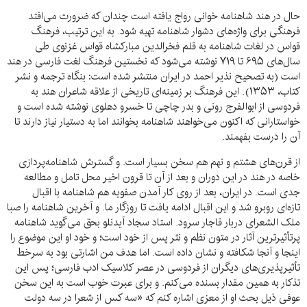
حال در هند شاهنامه خوانی رواج یافته است چندان که ضرورت می‌افتد
فرهنگی برای واژه‌های دشوار شاهنامه تهیه شود. به این ترتیب، فرهنگ
قواس در لغات شاهنامه به قلم فخرالدین مبارکشاه قواس غزنوی طی
سال‌های ۶۹۵ تا ۷۱۹ نوشته می‌شود که نخستین فرهنگ لغت فارسی در هند
است (به تصحیح نذیر احمد در ایران منتشر شده است: بنگاه ترجمه و نشر
کتاب، ۱۳۵۳). این فرهنگ بر زمینه‌ای تاریخی از علاقه شاعران هند به
فردوسی از ابوالفرج رونی و بدر چاچی تا خسرو دهلوی نوشته شده است و
خواستارانی که اکنون می‌خواهند شاهنامه بخوانند اما به دستیار نیاز دارند تا
آن را درست بفهمند.
از قرن‌های هشتم و نهم هم سخن بسیار است. و گسترش شاهنامه‌پردازی
خاصه در هند در این دوران و بعد از آن تا قرون اخیر محل تامل و مطالعه
جدی است. در ایران، بعد از روی کار آمدن صفویه هم شاهنامه با اقبال
تازه‌ای روبرو شد و این اقبال ادامه یافت تا روزگار ما. و آخرین شاهنامه را صبا
ملک الشعرای دربار قاجار سرود. استاد سجاد آیدنلو بحق می‌گوید شاهنامه
پرتأثیرترین آثار در متون نظم و نثر پس از خود است؛ و خود او این موضوع را
اینجا و آنجا شکافته و نشان داده است. اما هدف من اشارتی بود به سرخط
تأثیرپذیری‌های دیگران از فردوسی در عصر کلاسیک ادب فارسی؛ پس این
تذکار به همین مقدار بسنده می‌کنم. و برای عبرت خوب است به این سخن
عوفی ذیل بحث او از معزی اشاره کنم که «سه کس از شعرا در سه دولت