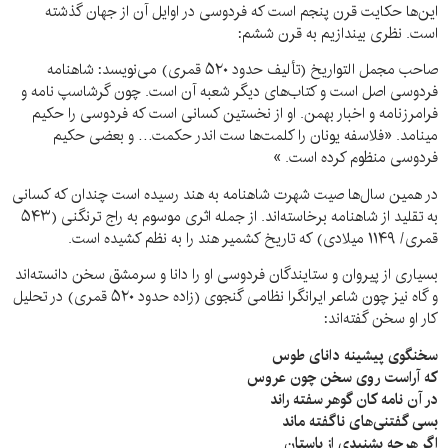
این‌ها حکایت قرن پنجم است که فردوسی در اوایل آن از جهان گذشته
است. نظری بیندازیم به قرن ششم:
صاحب مجمل التواریخ (تألیف حدود ۵۲۰ قمری) می‌نویسد: شاهنامه
فردوسی اصل است و کتاب‌های دیگر شعبه آن است. چون گرشاسپ نامه و
فرامرزنامه و اخبار بهمن. او از نخستین کسانی است که فردوسی را حکیم
مینامد. «فلاسفه یونان را کلمت‌ها ست اندر حکمت… و بعضی حکیم
فردوسی منظوم کرده است. »
در همین سال‌ها صیت شهرت شاهنامه به هند رسیده است چندان که کسانی
به تقلید از شاهنامه برخاسته‌اند. از جمله اثری موسوم به راج ترنگنی (۵۴۳
قمری/ ۱۱۴۹ میلادی) که تاریخ کشمیر هند را به نظم کشیده است.
بسیاری از پیروان و ستایندگان فردوسی او را دانا و سرمشق سخن دانسته‌اند
و گاه نیز چون شاعر ایرانگرا نظامی گنجوی (زاده حدود ۵۲۰ قمری) در تحلیل
کار او سخن گفته‌اند:
سخنگوی پیشینه دانای طوس
که آراست روی سخن چون عروس
در آن نامه کان گوهر سفته راند
بسی گفتنی‌های ناگفته ماند
اگر هرچه بشنیدی از باستان