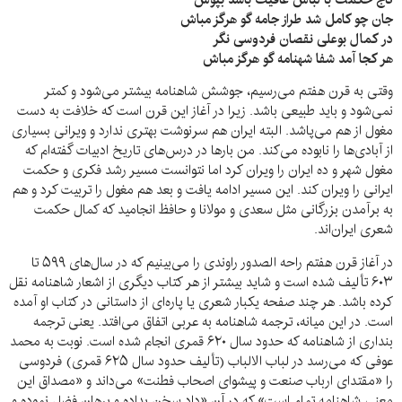
جان چو کامل شد طراز جامه گو هرگز مباش
در کمال بوعلی نقصان فردوسی نگر
هر کجا آمد شفا شهنامه گو هرگز مباش
وقتی به قرن هفتم می‌رسیم، جوشش شاهنامه بیشتر می‌شود و کمتر
نمی‌شود و باید طبیعی باشد. زیرا در آغاز این قرن است که خلافت به دست
مغول از هم می‌پاشد. البته ایران هم سرنوشت بهتری ندارد و ویرانی بسیاری
از آبادی‌ها را نابوده می‌کند. من بار‌ها در درس‌های تاریخ ادبیات گفته‌ام که
مغول شهر و ده ایران را ویران کرد اما نتوانست مسیر رشد فکری و حکمت
ایرانی را ویران کند. این مسیر ادامه یافت و بعد هم مغول را تربیت کرد و هم
به برآمدن بزرگانی مثل سعدی و مولانا و حافظ انجامید که کمال حکمت
شعری ایران‌اند.
در آغاز قرن هفتم راحه الصدور راوندی را می‌بینیم که در سال‌های ۵۹۹ تا
۶۰۳ تألیف شده است و شاید بیشتر از هر کتاب دیگری از اشعار شاهنامه نقل
کرده باشد. هر چند صفحه یکبار شعری یا پاره‌ای از داستانی در کتاب او آمده
است. در این میانه، ترجمه شاهنامه به عربی اتفاق می‌افتد. یعنی ترجمه
بنداری از شاهنامه که حدود سال ۶۲۰ قمری انجام شده است. نوبت به محمد
عوفی که می‌رسد در لباب الالباب (تألیف حدود سال ۶۲۵ قمری) فردوسی
را «مقتدای ارباب صنعت و پیشوای اصحاب فطنت» می‌داند و «مصداق این
معنی شاهنامه تمام است» که در آن «داد سخن بداده و برهان فضل نموده و