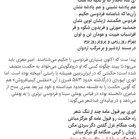
ای شاه تاجدار که بر تکیه گاه ملک
هم پادشه نشینی و هم پادشه نشان
زآن‌ها که شاهنامه فردوسی حکیم
فردوس حکمتند ازیشان تویی نشان
جمشید صورتی و فریدون شکوه و فر
افراسیاب هیبت و هومان تن و توان
بهرام روز رزمی و پرویز روز بزم
در مسند اردشیر و بر مرکب اردوان
پیدا ست که اکنون بسیاری فردوسی را حکیم می‌شناسند. ‌امیر معزی باید
می‌بود تا ببیند چگونه کسی که او دروغگویش می‌خواند به حکمت متصف
شده است؛ حکمتی که در ایران‌زمین همیشه با راستی آمیخته بوده است. اما
انوری ابیوردی (درگذشته حدود ۵۸۳ قمری) آن «مفلس کیمیافروش» هم
که گویی حکمت را به فلسفه محدود میدانسته و خود نیز بعد عمری مدح از
شاعری دلخسته بوده در قیاس بوعلی سینا و فردوسی برتری را به بوعلی
می‌دهد و در بیانیه‌ای ضدشعر می‌گوید:
انوری بهر قبول عامه چند از ننگ شعر
راه حکمت رو قبول عامه گو هرگز مباش
رفت هنگام غزل گفتن دگر سردی مکن
راویان را گرمی هنگامه گو هرگز مباش
تاج حکمت با لباس عافیت باشد بپوش