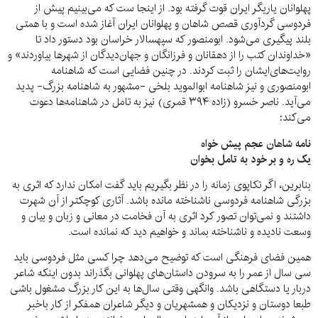
پهلوانان یاریگر ایران قوت گرفته بود. از اینجا ست که می‌بینیم پیش از
فردوسی گردآوری قصص شاهان و پهلوانان ایران آغاز شده است و با همتی
بلند پیگیری می‌شود. ابومنصور که سپهسالار خراسان بود دستور داد تا
«خداوندان کتب را از دهقانان و فرزانگان و جهان‌دیدگان از شهر‌ها بیاوردند» و
روایت‌های‌ایشان را ثبت کردند. در چنین فضایی است که شاهنامه
ابومنصوری و نیز شاهنامه ابوالموید بلخی -مشهور به شاهنامه بزرگ- پدید
می‌آید. ناصر خسرو (زاده ۳۹۴ قمری) نیز به تامل در شاهنامه‌ها دعوت
می‌کند:
نامه شاهان عجم پیش خواه
یک ره و بر خود به تامل بخوان
بنابرین، اگر تکاپوی زمانه را در نظر بگیریم باید گفت امکان ندارد که اثری به
بزرگی شاهنامه فردوسی ناشناخته مانده باشد. آثاری کوچکتر از آن شهرت
داشتند و نمی‌توان تصور کرد اثری به آن فخامت در معانی و زبان و بیان و
وسعت نادیده و ناشناخته بماند و خواهیم دید که نمانده است.
همین فضای فرهنگی است که توضیح می‌دهد چرا کسی مثل فردوسی باید
سی سال از عمر را به سرودن داستان‌های پهلوانی بگذراند بدون اینکه شاعر
دربار یا دستگاهی باشد. وانگهی وقتی سال‌ها به این کار بزرگ مشغول باشی
طبعا دوستان و نزدیکان و همشهریان و دیگر شاعران همفکر از کار باخبر