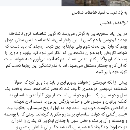
به یاد دوست فقید شاهنامه‌شناس
ابوالفضل خطیبی
در این ایام سخن‌هایی به گوش می‌رسد که گویی شاهنامه اثری ناشناخته
بوده و فردوسی را هم کسی تا این اواخر نمی‌شناخته است! من مدتی دودل
بودم که وارد این بحث شوم ولی نهایتاً به این نتیجه رسیدم که باید دست کم
شواهد تاریخی را به عنوان فکت‌هایی که انکار نمی‌شود کرد بیاورم و داوری را
به مخاطبان واگذار کنم. مدعی هم نیستم که آنچه می‌آورم همه شواهد است
که آن کار و جستار مستقل می‌طلبد. اما به قدر تشنگی این روز‌ها دست کم
کوزه خود را پر کنیم.
پیش از آنکه فهرستی از شواهد بیاورم این را باید یادآوری کرد که اصولاً
شاهنامه فردوسی در عصری تألیف شد که عصر شاهنامه‌ها ست. و قصه یک
سال و دو سال و یک نسل و دو نسل نیست. از روی کار آمدن عباسیان به
کمک ایرانیان و سپس قتل و حذف بزرگان ایرانی به دست آنان‌اندیشه
برانداختن حکومت عرب پیدا شده بود. به قول تاریخ سیستان، یعقوب لیث
«بسیار گفتی که دولت عباسیان بر غدر و مکر بنا کرده‌اند. نبینی که با بوسلمه
و بومسلم و آل برامکه و فضل سهل با چندان نیکویی که‌ایشان را اندر آن
دولت [بود] چه کردند؟ » همزمان، ‌اندیشه حکمرانی شاهان پیشین و