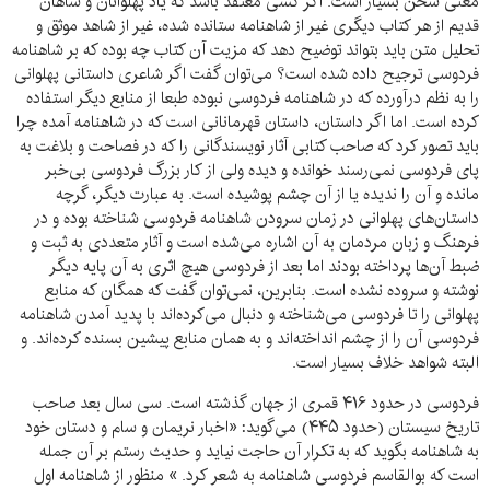
معنی سخن بسیار است. اگر کسی معتقد باشد که یاد پهلوانان و شاهان
قدیم از هر کتاب دیگری غیر از شاهنامه ستانده شده، غیر از شاهد موثق و
تحلیل متن باید بتواند توضیح دهد که مزیت آن کتاب چه بوده که بر شاهنامه
فردوسی ترجیح داده شده است؟ می‌توان گفت اگر شاعری داستانی پهلوانی
را به نظم درآورده که در شاهنامه فردوسی نبوده طبعا از منابع دیگر استفاده
کرده است. اما اگر داستان، داستان قهرمانانی است که در شاهنامه آمده چرا
باید تصور کرد که صاحب کتابی آثار نویسندگانی را که در فصاحت و بلاغت به
پای فردوسی نمی‌رسند خوانده و دیده ولی از کار بزرگ فردوسی بی‌خبر
مانده و آن را ندیده یا از آن چشم پوشیده است. به عبارت دیگر، گرچه
داستان‌های پهلوانی در زمان سرودن شاهنامه فردوسی شناخته بوده و در
فرهنگ و زبان مردمان به آن اشاره می‌شده است و آثار متعددی به ثبت و
ضبط آن‌ها پرداخته بودند اما بعد از فردوسی هیچ اثری به آن پایه دیگر
نوشته و سروده نشده است. بنابرین، نمی‌توان گفت که همگان که منابع
پهلوانی را تا فردوسی می‌شناخته و دنبال می‌کرده‌اند با پدید آمدن شاهنامه
فردوسی آن را از چشم انداخته‌اند و به همان منابع پیشین بسنده کرده‌اند. و
البته شواهد خلاف بسیار است.
فردوسی در حدود ۴۱۶ قمری از جهان گذشته است. سی سال بعد صاحب
تاریخ سیستان (حدود ۴۴۵) می‌گوید: «اخبار نریمان و سام و دستان خود
به شاهنامه بگوید که به تکرار آن حاجت نیاید و حدیث رستم بر آن جمله
است که بوالقاسم فردوسی شاهنامه به شعر کرد. » منظور از شاهنامه اول