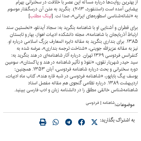
از بهترین روایت‌ها درباره مسأله این عصر با خلافت در سخنرانی بهرام
بیضایی آمده است (استنفورد، ۲۰۱۳). بنگرید به متن آن درسگفتار موسوم
به «نشانه‌شناسی اسطوره‌های ایرانی»، صدا نت. [
لینک مطلب
]
برای قطران و آشنایی او با شاهنامه بنگرید به: سجاد آیدنلو، «نخستین سند
ارتباط آذربایجان با شاهنامه»، مجله دانشکده ادبیات اهواز، بهار و تابستان
۱۳۸۵. برای بنداری بنگرید به مقاله دایره المعارف بزرگ اسلامی درباره او.
نیز به مقاله عزیزالله جوینی، «شناخت ترجمه بنداری»، عرضه شده به
کنفرانس فردوسی ۱۳۶۹ تهران. درباره آثار شاهنامه‌ای در هند بنگرید به:
سید حیدر شهریار نقوی، «نفوذ و تأثیر شاهنامه در هند و پاکستان»، سومین
دوره سخنرانی و بحث درباره شاهنامه فردوسی، آبان ۱۳۵۳. همچنین:
یوسف بیگ باباپور، «شاهنامه فردوسی در شبه قاره هند»، کتاب ماه ادبیات،
اردیبهشت ۱۳۸۹. درباره نظامی گنجوی هم مقاله مفصل استاد
شاهنامه‌شناس خالقی مطلق را در دانشنامه زبان و ادب فارسی ببینید.
شاهنامه
|
فردوسی
موضوعات:
به اشتراک بگذارید: