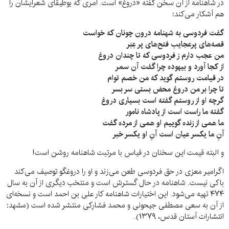
در شاهنامه از آن سخن گفته «دروغ» است. امری که بوطیقای شعر‌ایشان را
هم آشکار می‌کند:
گفت فردوسی به شهنامه درون چونان که خواست
قصه‌های پرعجایب فتح‌های پر عِبَر
من عجب دارم ز فردوسی که تا چندان دروغ
از کجا آورد و بیهوده چرا گفت آن سمر
در قیامت روستم گوید که من خصم توام
تا چرا بر من دروغ محض بستی سر بسر
گرچه او از روستم گفته است بسیاری دروغ
گفته ما راست است از پادشاه نامور
ما همی از زنده گوییم او همی از مرده گفت
آنِ ما یکسر عیان است آنِ او یکسر خبر
و البته قیمت این سخنان در قیاس با مرتبت شاهنامه روشن است!
اگر‌امیر معزی در حق فردوسی طعن می‌زند و او را دروغگو توصیف می‌کند
باکی نیست. شاهنامه در حال گسترش است و منتخب دیگری از آن به سال
۴۷۴ تهیه می‌شود. این اختیارات شاهنامه کار علی بن احمد است و نسخه‌ای
از آن به سعی مصطفی جیحونی و محمد فشارکی منتشر شده است (مشهد:
انتشارات آستان قدس، ۱۳۷۹).