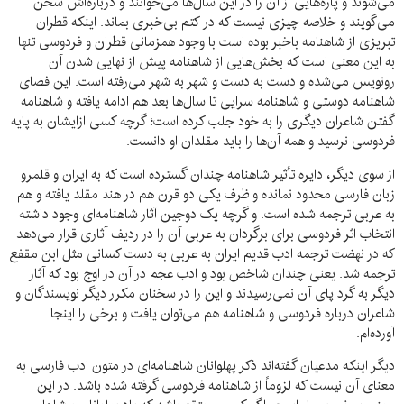
می‌شوند و پاره‌هایی از آن را در این سال‌ها می‌خوانند و درباره‌اش سخن
می‌گویند و خلاصه چیزی نیست که در کتم بی‌خبری بماند. اینکه قطران
تبریزی از شاهنامه باخبر بوده است با وجود همزمانی قطران و فردوسی تنها
به این معنی است که بخش‌هایی از شاهنامه پیش از نهایی شدن آن
رونویس می‌شده و دست به دست و شهر به شهر می‌رفته است. این فضای
شاهنامه دوستی و شاهنامه سرایی تا سال‌ها بعد هم ادامه یافته و شاهنامه
گفتن شاعران دیگری را به خود جلب کرده است؛ گرچه کسی از‌ایشان به پایه
فردوسی نرسید و همه آن‌ها را باید مقلدان او دانست.
از سوی دیگر، دایره تأثیر شاهنامه چندان گسترده است که به ایران و قلمرو
زبان فارسی محدود نمانده و ظرف یکی دو قرن هم در هند مقلد یافته و هم
به عربی ترجمه شده است. و گرچه یک دوجین آثار شاهنامه‌ای وجود داشته
انتخاب اثر فردوسی برای برگردان به عربی آن را در ردیف آثاری قرار می‌دهد
که در نهضت ترجمه ادب قدیم ایران به عربی به دست کسانی مثل ابن مقفع
ترجمه شد. یعنی چندان شاخص بود و ادب عجم در آن در اوج بود که آثار
دیگر به گرد پای آن نمی‌رسیدند و این را در سخنان مکرر دیگر نویسندگان و
شاعران درباره فردوسی و شاهنامه هم می‌توان یافت و برخی را اینجا
آورده‌ام.
دیگر اینکه مدعیان گفته‌اند ذکر پهلوانان شاهنامه‌ای در متون ادب فارسی به
معنای آن نیست که لزوماً از شاهنامه فردوسی گرفته شده باشد. در این