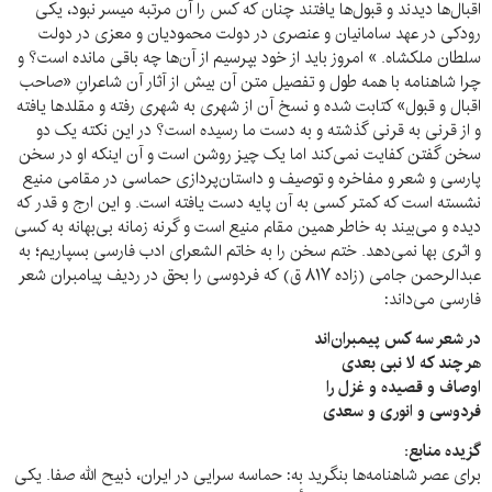
اقبال‌ها دیدند و قبول‌ها یافتند چنان که کس را آن مرتبه میسر نبود، یکی
رودکی در عهد سامانیان و عنصری در دولت محمودیان و معزی در دولت
سلطان ملکشاه. » امروز باید از خود بپرسیم از آن‌ها چه باقی مانده است؟ و
چرا شاهنامه با همه طول و تفصیل متن آن بیش از آثار آن شاعرانِ «صاحب
اقبال و قبول» کتابت شده و نسخ آن از شهری به شهری رفته و مقلد‌ها یافته
و از قرنی به قرنی گذشته و به دست ما رسیده است؟ در این نکته یک دو
سخن گفتن کفایت نمی‌کند اما یک چیز روشن است و آن اینکه او در سخن
پارسی و شعر و مفاخره و توصیف و داستان‌پردازی حماسی در مقامی منیع
نشسته است که کمتر کسی به آن پایه دست یافته است. و این ارج و قدر که
دیده و می‌بیند به خاطر همین مقام منیع است و گرنه زمانه بی‌بهانه به کسی
و اثری بها نمی‌دهد. ختم سخن را به خاتم الشعرای ادب فارسی بسپاریم؛ به
عبدالرحمن جامی (زاده ۸۱۷ ق) که فردوسی را بحق در ردیف پیامبران شعر
فارسی می‌داند:
در شعر سه کس پیمبران‌اند
هر چند که لا نبی بعدی
اوصاف و قصیده و غزل را
فردوسی و انوری و سعدی
گزیده منابع:
برای عصر شاهنامه‌ها بنگرید به: حماسه سرایی در ایران، ذبیح الله صفا. یکی