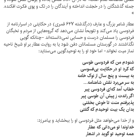
جمله گذشتگان را در خجلت انداخته و آیندگان را در تک و پوی فکرت افکنده.
»
عطار شاعر بزرگ و عارف (درگذشته ۶۲۷ قمری) در حکایتی در اسرارنامه از
فردوسی یاد می‌کند و تلویحاً نشان می‌دهد که گروه‌هایی از مردم و نخبگان
فردوسی را مسلمان درست و حسابی نمی‌دانسته‌اند -چنانکه گویی
نگذاشتند در گورستان مسلمانان دفن شود یا به روایت عطار بر او شیخ ناحیه
نماز میت نخواند- اما خود او را به توحیدگویی می‌ستاید:
شنودم من که فردوسی طوسی
که کرد او در حکایت بی‌فسوسی
به بیست و پنج سال از نوک خامه
به سر می‌برد نقش شاهنامه…
خطاب آمد که‌ای فردوسی پیر
اگر راندت ز پیش آن طوسی پیر
پذیرفتم منت تا خوش بخفتی
بدان یک بیت توحیدم که گفتی
و از خدا می‌خواهد مثل فردوسی او را ببخشاید و بیامرزد:
خداوندا تو می‌دانی که عطار
همه توحید تو گوید در اشعار