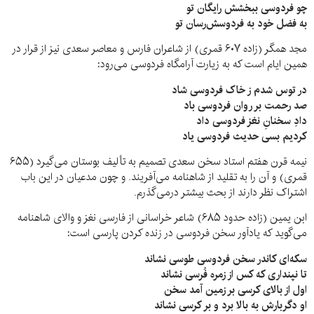
چو فردوسی ببخشش رایگان تو
به فضل خود به فردوسش‌رسان تو
مجد همگر (زاده ۶۰۷ قمری) از شاعران فارس و معاصر سعدی نیز از قرار در
همین ایام است که به زیارت آرامگاه فردوسی می‌رود:
در توس شدم ز خاک فردوسی شاد
صد رحمت بر روان فردوسی باد
دادِ سخنانِ نغز فردوسی داد
کردیم بسی حدیث فردوسی یاد
نیمه قرن هفتم استاد سخن سعدی تصمیم به تألیف بوستان می‌گیرد (۶۵۵
قمری) و آن را به تقلید از شاهنامه می‌آفریند. و چون مدعیان در این باب
اشتراک نظر دارند از بحث بیشتر درمی‌گذرم.
ابن یمین (زاده حدود ۶۸۵) شاعر خراسانی از فارسی نغز و والای شاهنامه
می‌گوید که یادآور سخن فردوسی در زنده کردن پارسی است:
سکه‌ای کاندر سخن فردوسی طوسی نشاند
تا نپنداری که کس از زمره فُرسی نشاند
اول از بالای کرسی بر زمین آمد سخن
او دگربارش به بالا برد و بر کرسی نشاند