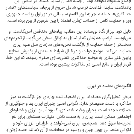
اوضاع متفاوت نخواهد بود، از جمله فقدان شدید اعتماد. بر اساس این
یادداشت، سابقه اقدامات ترامپ شامل خروج از برجام، سیاست‌های «فشار
حداکثری»، حمله منجر به ترور قاسم سلیمانی در دور اول ریاست جمهوری
وی و حمایت کامل از حملات ژوئن، اعتماد را بین طرفین از بین برده است.
دلیل دوم نیز از نگاه نویسنده این مطلب، پیام‌های متناقض آمریکاست. او
می‌نویسد، ترامپ هم‌زمان که از تمایل به توافق سخن می‌گوید، از تحریم‌های
سخت‌تر از جمله حمایت از بازگشت تحریم‌های سازمان ملل علیه ایران
حمایت می‌کند. موضع دولت او در قبال شرایط هسته‌ای از پذیرش سطوح
پایین غنی‌سازی به موضع حداکثری «غنی‌سازی صفر» رسیده، که این خط
قرمز ایران و مانع اصلی در مذاکرات پیشین بوده است.
انگیزه‌های متضاد در تهران
برخی تحلیل‌گران معتقدند ایران تضعیف‌شده چاره‌ای جز بازگشت به میز
مذاکره با دست ضعیف‌تر ندارد. نگرانی اصلی رهبران ایران بقا و جلوگیری از
حملات مجدد است. بحران وخیم اقتصادی، کمبود آب و انرژی و فشارهای
اجتماعی ممکن است ایران را به سمت دادن امتیازات هسته‌ای برای لغو
تحریم‌ها سوق دهد. همچنین، ایران نمی‌خواهد با افزایش انزوای خود و
ناتوانی متحدانی چون چین و روسیه در محافظت از آن (مانند حمله ژوئن)،