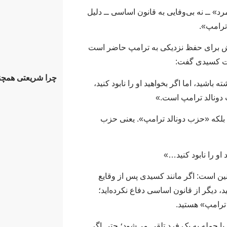
د» ــ نه بی‌وفایی به قانون اساسی ــ دلیل
ترامپ».
دانش برای حفظ نزدیکی به ترامپ حاضر است
کست کسیدی گفت:
چرا شریعتی همچن
 باشید، اما اگر بخواهید او را نابود کنید،
ونالد ترامپ است.»
 بلکه «حزب دونالد ترامپ». یعنی حزب
 او را نابود کنید…»
ین است: اگر مانند کسیدی پس از وقایع
 دیگر از قانون اساسی دفاع نکرده‌اید؛
 ترامپ» هستید.
با حمله به یک فرد تلقی می‌شود؛ حتی اگر