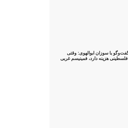
فت‌وگو با سوزان ابوالهوی: وقتی
فلسطینی هزینه دارد، فمینیسم غربی