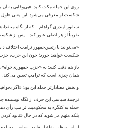
روی این جمله مکث کنید: «بی‌وفایی به آن مر
شکست او معرفی می‌شود. این یعنی «اول 
سناتور لیندزی گراهام ــ که از نگاه منتق
تقریباً از هر اصلی عبور کند ــ پس از ش
«می‌توانید با رئیس‌جمهور ترامپ اختلاف داشته
شکست خواهید خورد؛ چون این حزب، حزب د
باز هم دقت کنید: نه «حزب جمهوری‌خواه»،
همان چیزی است که ترامپ تعیین می‌کند.
و بخش معنادارتر جمله این بود: «اگر بخواهید
ترجمهٔ سیاسی این حرف از نگاه نویسنده چن
حمله به کنگره به محکومیت ترامپ رأی دهید،
بلکه متهم می‌شوید که در حال «نابود کردن
از این منظر، دفاع از قانون اساسی مساوی 