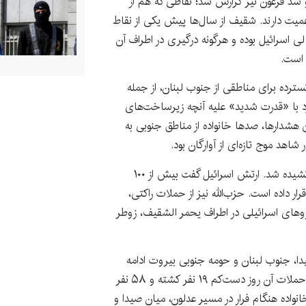
 سد قرعون نیز گزارش شد؛ نقاطی که هم از
همیت دارند. شقیف از سال‌ها پیش یکی از نقاط
 اسرائیل بوده و هرگونه درگیری در اطراف آن
 است.
 تخلیه گسترده برای مناطقی از جنوب لبنان، از جمله
کرد با «قدرت شدید» علیه آنچه زیرساخت‌های
ن هشدارها، صدها خانواده از مناطق جنوبی به
د موج تازه‌ای از آوارگان بود.
در همان روز، درگیری‌ها به حوالی رود لیتانی کشیده شد. ارتش اسرائیل گفت بیش از ۱۰۰
ار داده است. حزب‌الله نیز از حملات راکتی،
روهای اسرائیلی در اطراف یحمر الشقیف، زوطر
ور، صیدا، جنوب لبنان و حومه جنوبی بیروت ادامه
یافت. مقام‌های بهداشتی لبنان اعلام کردند در حملات آن روز دست‌کم ۱۹ نفر کشته و ۵۸ نفر
اده هنگام فرار در مسیر عدلون، میان صیدا و