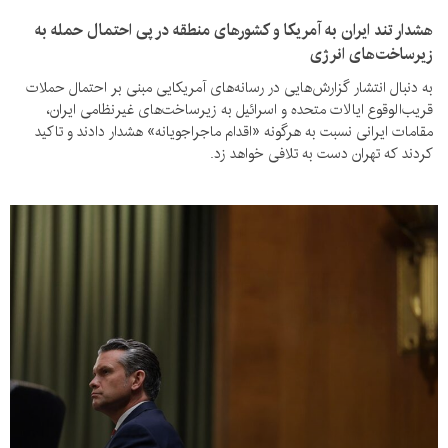
هشدار تند ایران به آمریکا و کشورهای منطقه در پی احتمال حمله به
زیرساخت‌های انرژی
به دنبال انتشار گزارش‌هایی در رسانه‌های آمریکایی مبنی بر احتمال حملات
قریب‌الوقوع ایالات متحده و اسرائیل به زیرساخت‌های غیرنظامی ایران،
مقامات ایرانی نسبت به هرگونه «اقدام ماجراجویانه» هشدار دادند و تاکید
کردند که تهران دست به تلافی خواهد زد.