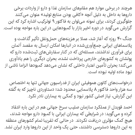
هرچند در برخی موارد هم مقام‌های سازمان غذا و دارو از واردات برخی
داروها به داخل به دلیل آنچه «کافی بودن منابع تولید» عنوان می‌کنند
جلوگیری کردند، برای نمونه می‌توان به فاکتور ۹ نوترکیب اشاره کرد که این
گزارش می‌گوید در دوره اخیر بازار با کمبودهایی در این باره مواجه بوده است.
جنگ ۴۰ روزه که آغاز شد، عملا بر هزینه‌های حمل‌ونقل تأثیر گذاشت و
پلاسماهای ایرانی جمع‌آوری‌شده در انبارها امکان ارسال به مقصد آلمان
برای فرآوری نداشتند، مسئله‌ای که در کنار سفارش‌های ثبت‌شده دارو که
پولشان به کشورهای خارجی پرداخت نشده، بحران دیگری را هم یادآوری
می‌کند؛ بحران تأمین اعتبار داخلی که نشان می‌دهد کمبودها الزاما ناشی از
نبود ماده اولیه نبوده است.
درخواست‌های کانون هموفیلی ایران از فدراسیون جهانی تنها به اختصاص
سه هزار واحد فاکتور ۸ پلاسمایی محدود شد؛ دستاوردی ناچیز که به گفته
این گزارش، نیاز اصلی کشور نبود و کمکی به بیماران نادر نکرد.
احمد قویدل از عملکرد سازمان صلیب سرخ جهانی هم در این باره انتقاد
کرده و می‌گوید: در شرایطی که بیماران ایرانی با کمبود دارو مواجه شدند،
هیچ کمک مؤثری دریافت نکردند. در حالی که تقریبا تمام کشورهای منطقه
به این داروها دسترسی داشتند، حتی یک واحد از این داروها وارد ایران نشد.