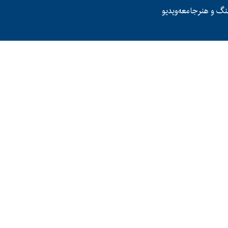
نگ و هنر
جامعه
ویدیو
دوشنبه، ۲۷ بهمن ۱۴۰۴
گزارش خبری
سفر عراقچی 
مذاکره با آم
رزمایش سپاه
تنگه هرمز