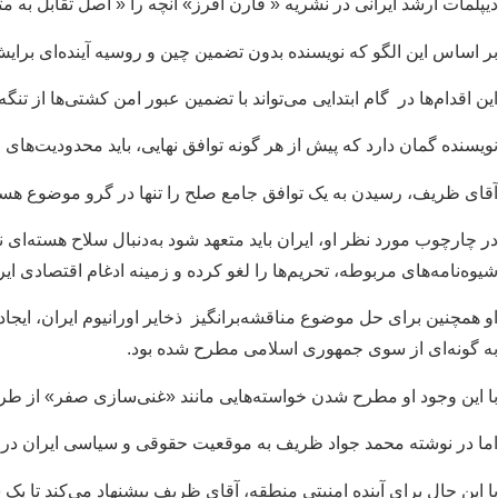
دیپلمات ارشد ایرانی در نشریه « فارن افرز» آنچه را « اصل تقابل به مثل
بر اساس این الگو که نویسنده بدون تضمین چین و‌ روسیه آینده‌ای برای
این اقدام‌ها در گام ابتدایی می‌تواند با تضمین عبور امن کشتی‌ها از ت
نویسنده گمان دارد که پیش از هر گونه توافق نهایی، باید محدودیت‌ها
آقای ظریف، رسیدن به یک‌ توافق جامع صلح را تنها در گرو موضوع هسته‌
در چارچوب مورد نظر او، ایران باید متعهد شود به‌دنبال سلاح هسته‌ای 
شیوه‌نامه‌های مربوطه، تحریم‌ها را لغو کرده و زمینه ادغام اقتصادی ایر
او‌ همچنین برای حل موضوع مناقشه‌برانگیز ذخایر اورانیوم ایران، ا
به گونه‌ای از سوی جمهوری اسلامی مطرح شده بود.
با این وجود او مطرح شدن خواسته‌هایی مانند «غنی‌سازی صفر» از طریق 
اما در نوشته محمد جواد ظریف به موقعیت حقوقی و سیاسی ایران در ق
با این حال برای آینده امنیتی منطقه، آقای ظریف پیشنهاد می‌کند تا 