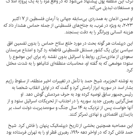
ترک این منطقه پول پیشنهاد می‌شود که در واقع غزه را به یک پروژه املاک
و مستغلات تبدیل می‌کند.
او ضمن اذعان به همدردی بی‌سابقه جهانی با آرمان فلسطین از ۷ اکتبر
۲۰۲۳، به ویژه در غرب، به جناح‌های فلسطینی از جمله حماس هشدار داد که
هزینه انسانی ویرانگر را به دقت بسنجند.
این دیپلمات هر گونه بحث در مورد خلع سلاح حماس را بدون تضمین افق
سیاسی برای یک کشور مستقل فلسطینی قاطعانه رد کرد و امتناع عربستان
سعودی از عادی‌سازی روابط با اسرائیل بدون نقشه راه برای این موضوع را
ستود؛ موضعی که به گفته او، محاسبات منطقه‌ای نتانیاهو را به شدت مختل
کرد.
به نوشته الجزیره، شیخ حمد با تأمل در تغییرات اخیر منطقه، از سقوط رژیم
بشار اسد در سوریه ابراز آرامش کرد و گفت که در اوایل انقلاب شخصا به
رئیس‌جمهور سابق توصیه کرده بود به حرف مردمش گوش دهد. او
عمل‌گرایی رهبری جدید سوریه را در اجتناب از تحریکات اسرائیل ستود و از
آنها خواست پس از نزدیک به ۱۴ سال جنگ و سوءمدیریت دولت اسد، بر
بازسازی اقتصادی و نهادی تمرکز کنند.
این مصاحبه همچنین بخشی از تاریخ دیپلماتیک پنهان را فاش کرد. شیخ
حمد فاش کرد که در اواخر دهه ۱۹۹۰، رهبری قطر او را به تهران فرستاده بود