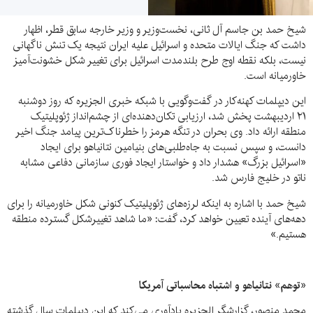
شیخ حمد بن جاسم آل ثانی، نخست‌وزیر و وزیر خارجه سابق قطر، اظهار
داشت که جنگ ایالات متحده و اسرائیل علیه ایران نتیجه یک تنش ناگهانی
نیست، بلکه نقطه اوج طرح بلندمدت اسرائیل برای تغییر شکل خشونت‌آمیز
خاورمیانه است.
این دیپلمات کهنه‌کار در گفت‌وگویی با شبکه خبری الجزیره که روز دوشنبه
۲۱ اردیبهشت پخش شد، ارزیابی تکان‌دهنده‌ای از چشم‌انداز ژئوپلیتیک
منطقه ارائه داد. وی بحران در تنگه هرمز را خطرناک‌ترین پیامد جنگ اخیر
دانست، و سپس نسبت به جاه‌طلبی‌های بنیامین نتانیاهو برای ایجاد
«اسرائیل بزرگ» هشدار داد و خواستار ایجاد فوری سازمانی دفاعی مشابه
ناتو در خلیج فارس شد.
شیخ حمد با اشاره به اینکه لرزه‌های ژئوپلیتیک کنونی شکل خاورمیانه را برای
دهه‌های آینده تعیین خواهد کرد، گفت: «ما شاهد تغییرشکل گسترده منطقه
هستیم.»
«توهم» نتانیاهو و اشتباه محاسباتی آمریکا
محمد منصور، گزارشگر الجزیره یادآوری می‌کند که این دیپلمات سال گذشته