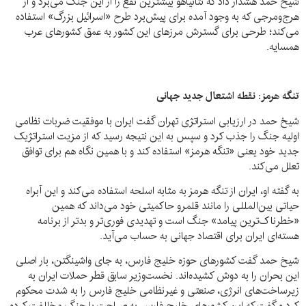
شیخ حمد هشدار داد که نتانیاهو بیشترین نفع را از این جنگ می‌برد و از
هرج‌ومرجی که به وجود آمده برای پیش‌برد طرح «اسرائیل بزرگ» استفاده
می‌کند؛ طرحی برای گسترش مرزهای این کشور به عمق کشورهای عرب
همسایه.
تنگه هرمز: نقطه اشتعال جدید جهانی
شیخ حمد در ارزیابی استراتژی تهران گفت ایران با موفقیت ضربات نظامی
اولیه جنگ را جذب کرد و سپس به این نتیجه رسید که از مزیت استراتژیک
جدید خود یعنی «تنگه هرمز» استفاده کند و با همین نگاه هم برای توافق
تعلل می‌کند.
به گفته او، ایران از تنگه هرمز به مثابه اسلحه استفاده می‌کند و این آبراه
حیاتی بین‌المللی را مانند قلمرو حاکمیتی خود می‌داند که همین
«خطرناک‌ترین پیامد» جنگ است و تهدیدی فوری‌تر و بدتر از برنامه
هسته‌ای ایران برای اقتصاد جهانی به حساب می‌آید.
شیخ حمد گفت کشورهای حوزه خلیج فارس، به جای واشینگتن، بار اصلی
این بحران را به دوش کشیده‌اند. نخست‌وزیر سابق قطر حملات ایران به
زیرساخت‌های انرژی، صنعتی و غیرنظامی خلیج فارس را به شدت محکوم
کرد و گفت که این کشورهای خلیج فارس به صراحت با جنگ مخالفت کرده