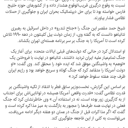
نسبت به وقوع درگیری قریب‌الوقوع هشدار داده و از کشورهای حوزه خلیج
فارس خواسته بود تا برای حل دیپلماتیک بحران ایران و جلوگیری از حملات
نظامی فشار بیاورند.
شیخ حمد مقصر این جنگ را «جناح تندرو» در داخل اسرائیل به رهبری
نتانیاهو دانست که به گفته وی، از زمان دولت بیل کلینتون در دهه ۱۹۹۰ تلاش
کرده است تا آمریکا را به جنگ بر سر برنامه هسته‌ای تهران بکشاند.
او استدلال کرد در حالی که دولت‌های قبلی ایالات متحده برای آغاز یک
جنگ تمام‌عیار علیه ایران تردید داشتند، نتانیاهو در نهایت با فروختن یک
«توهم» به واشینگتن موفق شد که ایده خود را محقق کند. وی گفت: «او
دولت آمریکا را متقاعد کرد که جنگ کوتاه و سریع خواهد بود و رژیم ایران
ظرف چند هفته سقوط خواهد کرد.»
بر اساس این گزارش، نخست‌وزیر سابق قطر با انتقاد از تکیه واشینگتن بر
قدرت نظامی گفت: «قدرت واقعی آمریکا همیشه در توانایی‌اش برای اجتناب
از به کارگیری زور بوده است، نه در استفاده آن.» وی خاطرنشان کرد که جنگ
فعلی در نهایت همه طرف‌ها را مجبور به بازگشت به میز مذاکره کرده است و
گفت که اگر مذاکرات قبل از جنگ در عمان دو هفته دیگر ادامه می‌یافت،
می‌توانست به کلی از این فاجعه جلوگیری کند.