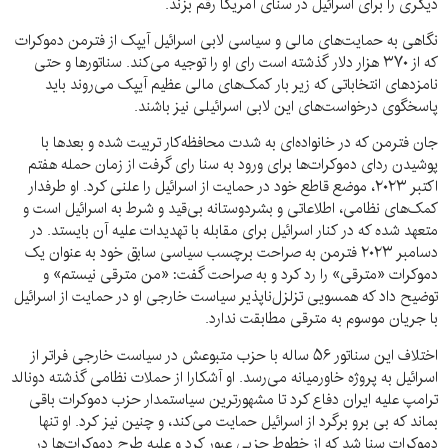
دیگری را برای اسرائیل در سنای آمریکا رقم بزند.
نگاهی به حمایت‌های مالی و سیاسی لابی اسرائیل آیپک از فترمن دموکرات
که از ۳۷۰ هزار دلار گذشته است رای او را توجیه می‌کند. سناتورها و حتی
نامزدهای انتخاباتی که زیر بار کمک‌های مالی عظیم آیپک می‌روند باید
پاسخگوی درخواست‌های این لابی اسرائیلی نیز باشند.
جان فترمن که در خانواده‌ای به شدت محافظه‌کار تربیت شده و بعدها با
پوشیدن ردای دموکرات‌ها برای ورود به سنا رای گرفت از زمان حمله هفتم
اکتبر ۲۰۲۳، موضع قاطع خود در حمایت از اسرائیل را علنی کرد. او طرفدار
کمک‌های نظامی، اطلاعاتی و بشردوستانه بی‌قید و شرط به اسرائیل است و
متعهد شده که در کنار اسرائیل برای مقابله با تهدیدات علیه آن بایستد. در
دسامبر ۲۰۲۳ فترمن به صراحت برچسب سیاسی سابق خود به عنوان یک
دموکرات «مترقی» را رد کرد و به صراحت گفت: «من مترقی نیستم» و
توضیح داد که همسویی تزلزل‌ناپذیر سیاست خارجی او در حمایت از اسرائیل
با جریان موسوم به مترقی مطابقت ندارد.
اختلاف این سناتور ۵۶ ساله با حزب متبوعش در سیاست خارجی فراتر از
اسرائیل به پروژه خاورمیانه می‌رسد. او آشکارا از حملات نظامی گذشته دونالد
ترامپ علیه ایران دفاع کرد تا مشهورترین سیاستمدار حزب دموکرات باقی
بماند که بی برو برگرد از اسرائیل حمایت می‌کند، و چنین نیز کرد. او تنها
دموکرات سنا شد که از خطوط حزبی عبور کرد و علیه طرح دموکرات‌ها در