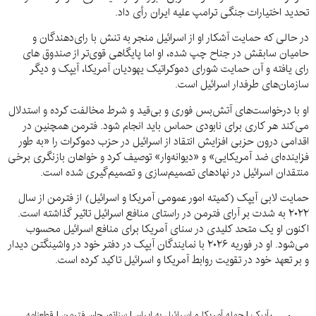
تحدید اختیارات جنگی ترامپ علیه ایران رأی داد.
در حالی که حمایت آشکار او از اسرائیل منجر به تنش با رای‌دهندگان و
حامیان سابقش در جناح چپ شده، او اما پایگاهی قوی‌تر از صندوق های
رای یافته و آن حمایت شورای دموکراتیک یهودیان آمریکا، آیپک و دیگر
سازمان‌های طرفدار اسرائیل است.
او با درخواست‌های آتش‌بس فوری و بی‌قید و شرط مخالفت کرده و استدلال
می‌کند هر کاری برای نابودی حماس باید انجام شود. فترمن همچنین در
اقدامی درون حزبی افزایش انتقاد از اسرائیل در حزب دموکرات را «به طور
فزاینده‌ای ضد آمریکایی» و «دیوانه‌وار» توصیف کرد و خواهان بازنگری برخی
منتقدان اسرائیل در نهادهای تصمیم‌سازی و تصمیم‌گیری شده است.
حمایت لابی آیپک (کمیته امور عمومی آمریکا و اسرائیل) از فترمن از سال
۲۰۲۲ به شدت بر آرای فترمن در راستای منافع اسرائیل تاثیر گذاشته است.
اکنون او یک متحد کلیدی در سنای آمریکا برای منافع اسرائیل محسوب
می‌شود. او در فوریه ۲۰۲۶ با نمایندگان آیپک در دفتر خود در واشینگتن دیدار
و بر تعهد خود در تقویت روابط آمریکا و اسرائیل تاکید کرده است.
آیپک
|
حمله آمریکا و اسرائیل به ایران
|
سناتور جان فترمن
|
قطعنامه