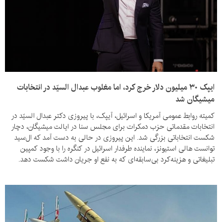
ایپک ۳۰ میلیون دلار خرج کرد، اما مغلوب عبدال ‌السیّد در انتخابات
میشیگان شد
کمیته روابط عمومی آمریکا و اسرائیل، آیپک، با پیروزی دکتر عبدال ‌السیّد در
انتخابات مقدماتی حزب دمکرات برای مجلس سنا در ایالت میشیگان، دچار
شکست انتخاباتی بزرگی شد. این پیروزی در حالی به دست آمد که ال‌سید
توانست هالی استیونز، نماینده طرفدار اسرائیل در کنگره را با وجود کمپین
تبلیغاتی و هزینه‌کرد بی‌سابقه‌ای که به نفع او جریان داشت شکست دهد.