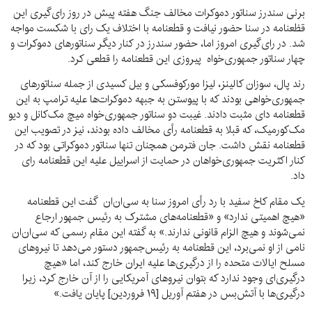
برنی سندرز سناتور دموکرات مخالف جنگ هفته پیش در روز رای‌گیری این
قظعنامه در سنا حضور نیافت و قطعنامه با اختلاف یک رای با شکست مواجه
شد. در رای‌گیری امروز اما، حضور سندرز در کنار دیگر سناتورهای دموکرات و
چهار سناتور جمهوری‌خواه پیروزی این قطعنامه را قطعی کرد.
رند پال، سوزان کالینز، لیزا مورکوفسکی و بیل کسیدی از جمله سناتورهای
جمهوری‌خواهی بودند که با پیوستن به جبهه دموکرات‌ها علیه ترامپ به این
قطعنامه دای مثبت دادند. غیبت دو سناتور جمهوری‌خواه میچ مک‌کانل و دیو
مک‌کورمیک، که قبلا به قطعنامه‌ رأی مخالف داده بودند، نیز در تصویب این
قطعنامه نقش داشت. جان فترمن همچنان تنها سناتور دموکراتی بود که در
کنار اکثریت جمهوری‌خواهان در حمایت از اسراییل علیه این قطعنامه رای
داد.
یک مقام کاخ سفید با رد رأی امروز سنا به سی‌ان‌ان گفت این قطعنامه
«هیچ اهمیتی ندارد» و «قطعنامه‌های مشترک به رئیس جمهور ارجاع
نمی‌شوند و هیچ الزام قانونی ندارند.» به گفته این مقام رسمی که سی‌ان‌ان
نامی از او نمی‌برد، این قطعنامه به رئیس‌جمهور دستور می‌دهد تا نیروهای
مسلح ایالات متحده را از درگیری‌ها علیه ایران خارج کند، اما «هیچ
درگیری‌ای وجود ندارد که بتوان نیروهای آمریکایی را از آن خارج کرد، زیرا
درگیری‌ها با آتش‌بس در هفتم آوریل [۱۹ فروردین] پایان یافت.»