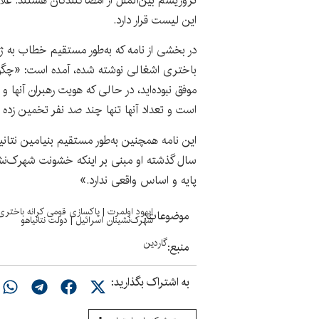
تروریسم بین‌الملل از امضاکنندگان هستند. علا
این لیست قرار دارد.
در بخشی از نامه که به‌طور مستقیم خطاب به ژن
باختری اشغالی نوشته شده، آمده است: «چگون
موفق نبوده‌اید، در حالی که هویت رهبران آنه
است و تعداد آنها تنها چند صد نفر تخمین زده
این نامه همچنین به‌طور مستقیم بنیامین نتانیا
سال گذشته او مبنی بر اینکه خشونت شهرک‌نشی
پایه‌ و اساس واقعی ندارد.»
ایهود اولمرت
|
پاکسازی قومی کرانه باختری
موضوعات:
شهرک‌نشینان اسرائیل
|
دولت نتانیاهو
گاردین
منبع:
به اشتراک بگذارید: