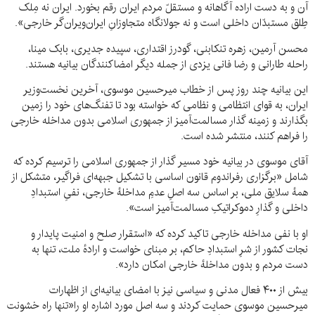
آن و به دست اراده‌ آگاهانه و مستقلّ مردم ایران‌ رقم بخورد. ایران نه مِلک
طِلق مستبدّان داخلی است و نه جولانگاه متجاوزانِ ایران‌ویران‌گر خارجی».
محسن آرمین، زهره تنکابنی، گودرز اقتداری، سپیده جدیری، بابک مینا،
راحله طارانی و رضا فانی یزدی از جمله دیگر امضاکنندگان بیانیه هستند.
این بیانیه چند روز پس از خطاب میرحسین موسوی، آخرین نخست‌وزیر
ایران، به قوای انتظامی و نظامی که خواسته بود تا تفنگ‌های خود را زمین
بگذارند و زمینه گذار مسالمت‌آمیز از جمهوری اسلامی بدون مداخله خارجی
را فراهم کنند، منتشر شده است.
آقای موسوی در بیانیه خود مسیر گذار از جمهوری اسلامی را ترسیم کرده که
شامل «برگزاری رفراندوم قانون اساسی با تشکیل جبهه‌ای فراگیر، متشکل از
همهٔ سلایق ملی، بر اساس سه اصلِ عدمِ مداخلهٔ خارجی، نفیِ استبدادِ
داخلی و گذارِ دموکراتیکِ مسالمت‌آمیز است».
او با نفی مداخله خارجی تاکید کرده که «استقرار صلح و امنیت پایدار و
نجات کشور از شرِ استبدادِ حاکم، بر مبنای خواست و ارادهٔ ملت، تنها به
دست مردم و بدون مداخلهٔ خارجی امکان دارد».
بیش از ۴۰۰ فعال مدنی و سیاسی نیز با امضای بیانیه‌ای از اظهارات
میرحسین موسوی حمایت کردند و سه اصل مورد اشاره او را«تنها راه خشونت