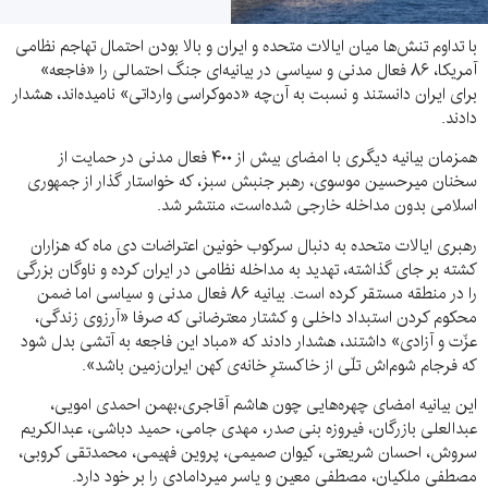
با تداوم تنش‌ها میان ایالات متحده و ایران و بالا بودن احتمال تهاجم نظامی
آمریکا، ۸۶ فعال مدنی و سیاسی در بیانیه‌ای جنگ احتمالی را «فاجعه»
برای ایران دانستند و نسبت به آن‌چه «دموکراسی وارداتی» نامیده‌اند، هشدار
دادند.
همزمان بیانیه‌ دیگری با امضای بیش از ۴۰۰ فعال مدنی در حمایت از
سخنان میرحسین موسوی، رهبر جنبش سبز، که خواستار گذار از جمهوری
اسلامی بدون مداخله خارجی شده‌است، منتشر شد.
رهبری ایالات متحده به دنبال سرکوب خونین اعتراضات دی ماه که هزاران
کشته بر جای گذاشته، تهدید به مداخله نظامی در ایران کرده و ناوگان بزرگی
را در منطقه مستقر کرده است. بیانیه ۸۶ فعال مدنی و سیاسی اما ضمن
محکوم کردن استبداد داخلی و کشتار معترضانی که صرفا «آرزوی زندگی،
عزّت و آزادی» داشتند، هشدار دادند که «مباد این فاجعه به آتشی بدل شود
که فرجام شوم‌اش تلّی از خاکسترِ خانه‌ی کهن ایران‌زمین باشد».
این بیانیه امضای چهره‌هایی چون هاشم آقاجری،بهمن احمدی امویی،
عبدالعلی بازرگان، فیروزه بنی صدر، مهدی جامی، حمید دباشی، عبدالکریم
سروش، احسان شریعتی، کیوان صمیمی، پروین فهیمی، محمدتقی کروبی،
مصطفی ملکیان، مصطفی معین و یاسر میردامادی را بر خود دارد.