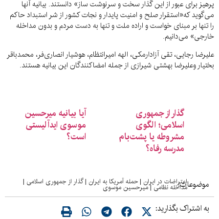
پرهیز برای عبور از این گذار سخت و سرنوشت ساز» دانستند. بیانیه آنها
می‌گوید که«استقرار صلح و امنیت پایدار و نجات کشور از شر استبداد حاکم
را تنها بر مبنای خواست و اراده ملت و تنها به دست مردم و بدون مداخله
خارجی» می‌دانیم.
علیرضا رجایی، تقی آزادارمکی، الهه امیرانتظام، هوشیار انصاری‌فر، محمدباقر
بختیار وعلیرضا بهشتی شیرازی از جمله امضاکنندگان این بیانیه هستند.
گذار از جمهوری
آیا بیانیه میرحسین
اسلامی؛ الگوی
موسوی ایدآلیستی
مشروطه یا پشت‌بام
است؟
مدرسه رفاه؟
اعتراضات در ایران
|
حمله آمریکا به ایران
|
گذار از جمهوری اسلامی
|
موضوعات:
مداخله نظامی
|
میرحسین موسوی
به اشتراک بگذارید: