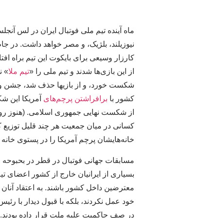
ماه آینده تیم ملی فوتبال ایران در لس آنج
نیوزیلند، بلژیک، و مصر خواهد داشت. در ج
کارزار وسیعی برای بایکوت این تیم براه افت
از این بازی‌ها شدند و تیم ملی را «
تیم ملا
» ن
شکست خورد، و از بازیها حذف شد، جشن و پا
کشور با
برافراشتن پرچم‌های
آمریکا این شک
از شکست نهایی جمهوری اسلامی. (هنوز رو
کسانی در میان جمعیت هر چند قلیل توزیع کرد
خانه‌هایشان پرچم آمریکا را در پستوی خانه 
مسابقات جهانی فوتبال در قطر در بحبوحه 
بسیاری از ایرانیان خارج از کشور اعضای ت
معترضین داخل کشور باشند. به اعتقاد آنان ن
خود عمل نکردند، بلکه با قبول دیدار با رئ
در صف حاکمیت علیه ملت قرار داده بودند. د