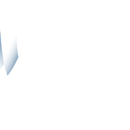
رش
ه
حتوا