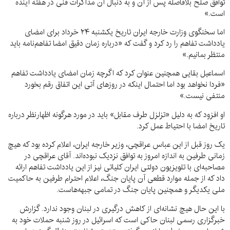
توافق صلح بلافاصله پس از آن و به دنبال آن مذاکرات فنی در هفته آینده
است.»
اما سخنگوی وزارت خارجه ایران تاریخ یکشنبه ۲۴ خرداد برای امضای
یادداشت تفاهم را رد کرد و گفت که «درباره زمان دقیق امضا تفاهم‌نامه باید
منتظر بمانیم.»
اسماعیل بقایی همچنین عنوان کرد که اگرچه زمان امضای یادداشت تفاهم
«فردا نخواهد بود اما احتمال اینکه در روزهای آتی این اتفاق رقم بخورد
منتفی نیست.»
او افزود که به دلیل «تزلزل طرف مقابل» باید در مورد هرگونه اظهارنظر درباره
تاریخ امضا با احتیاط عمل کرد.
یک روز قبل از این عباس عراقچی، وزیر خارجه ایران، اعلام کرده بود که هیچ
زمانی طرفین به اندازه امروز به توافق نزدیک نبوده‌اند. آقای عراقچی در
مصاحبه‌ای با تلویزیون دولتی ایران کلیاتی نیز از این یادداشت تفاهم ارائه
داد که از جمله موارد قطعی آن پایان جنگ، اعلام احترام طرفین به حاکمیت
ملی یکدیگر و همچنین پایان جنگ در تمامی جبهه‌هاست.
با این حال هیچ نشانه‌ای از کاهش درگیری در لبنان وجود ندارد. گزارش
خبرگزاری رسمی لبنان حاکی است که اسرائیل در روز شنبه حملات خود به