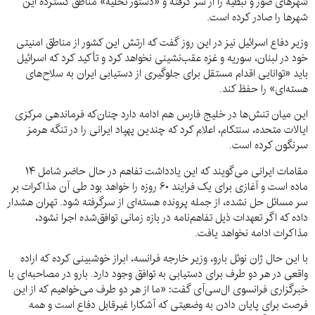
شهرهای صور و نبطیه را از سر گرفته و «دستور تخلیه» مناطق گسترده این
شهرها را صادر کرده است.
وزیر دفاع اسرائیل نیز در این روز گفت که ارتش این کشور از مناطق امنیتی
خود در لبنان، سوریه و غزه عقب‌نشینی نخواهد کرد و تأکید کرد که اسرائیل
باید «توانایی اقدام مستقل برای جلوگیری از دستیابی ایران به سلاح‌های
هسته‌ای» را حفظ کند.
این میان تنش‌ها در خلیج فارس هم ادامه دارد چنان‌که فرماندهی مرکزی
ایالات متحده، سنتکام، اعلام کرد که چندین پهپاد ایرانی را در تنگه هرمز
سرنگون کرده است.
مقامات ایرانی می‌گویند که این یادداشت تفاهم در حال حاضر شامل ۱۴
ماده است و آغازی برای یک فرایند ۶۰ روزه را خواهد بود طی آن مذاکرات بر
سر مسائل حل نشده، از جمله پرونده هسته‌ای از سرگرفته شود. تهران هشدار
داده که اگر تعهدات ذیل تفاهم‌نامه در بازه زمانی توافق‌شده اجرا نشود،
مذاکرات ادامه نخواهد یافت.
با این حال ژان نوئل بارو، وزیر خارجه فرانسه، ابراز خوشبینی کرده که اراده
واقعی در هر دو طرف برای دستیابی به توافق وجود دارد. بارو در مصاحبه‌ای با
خبرگزاری فرانسوی ال‌سی‌آی گفت: «ما از هر دو طرف می‌خواهیم که از این
فرصت برای پایان دادن به وضعیتی که آشکارا غیرقابل دفاع است و همه