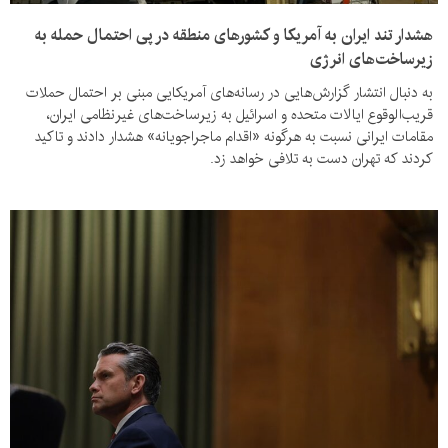
هشدار تند ایران به آمریکا و کشورهای منطقه در پی احتمال حمله به
زیرساخت‌های انرژی
به دنبال انتشار گزارش‌هایی در رسانه‌های آمریکایی مبنی بر احتمال حملات
قریب‌الوقوع ایالات متحده و اسرائیل به زیرساخت‌های غیرنظامی ایران،
مقامات ایرانی نسبت به هرگونه «اقدام ماجراجویانه» هشدار دادند و تاکید
کردند که تهران دست به تلافی خواهد زد.