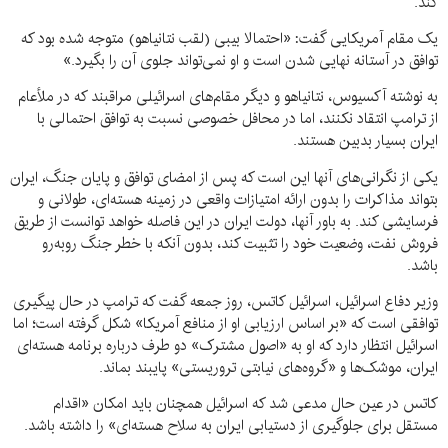
کند.
یک مقام آمریکایی گفت: «احتمالا بیبی (لقب نتانیاهو) متوجه شده بود که
توافق در آستانه نهایی شدن است و او نمی‌تواند جلوی آن را بگیرد.»
به نوشته آکسیوس، نتانیاهو و دیگر مقام‌های اسرائیلی مراقبند که در ملأعام
از ترامپ انتقاد نکنند، اما در محافل خصوصی نسبت به توافق احتمالی با
ایران بسیار بدبین هستند.
یکی از نگرانی‌های آنها این است که پس از امضای توافق و پایان جنگ، ایران
بتواند مذاکرات را بدون ارائه امتیازات واقعی در زمینه هسته‌ای، طولانی و
فرسایشی کند. به باور آنها، دولت ایران در این فاصله خواهد توانست از طریق
فروش نفت، وضعیت خود را تثبیت کند، بدون آنکه با خطر جنگ روبه‌رو
باشد.
وزیر دفاع اسرائیل، اسرائیل کاتس، روز جمعه گفت که ترامپ در حال پیگیری
توافقی است که «بر اساس ارزیابی او از منافع آمریکا» شکل گرفته است؛ اما
اسرائیل انتظار دارد که او به «اصول مشترک» دو طرف درباره برنامه هسته‌ای
ایران، موشک‌ها و «گروه‌های نیابتی تروریستی» پایبند بماند.
کاتس در عین حال مدعی شد که اسرائیل همچنان باید امکان «اقدام
مستقل برای جلوگیری از دستیابی ایران به سلاح هسته‌ای» را داشته باشد.