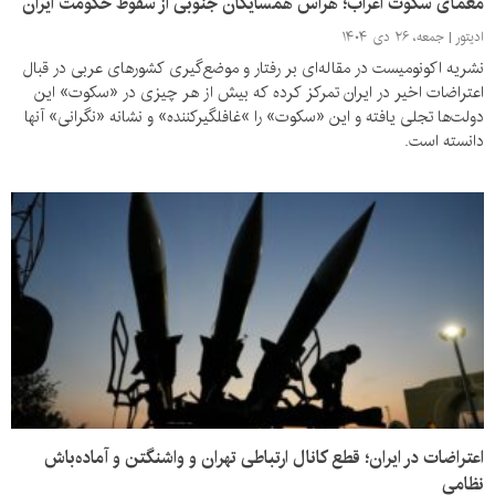
معمای سکوت اعراب؛ هراس همسایگان جنوبی از سقوط حکومت ایران
ادیتور
جمعه، ۲۶ دی ۱۴۰۴
نشریه اکونومیست در مقاله‌ای‌ بر رفتار و موضع‌گیری کشورهای عربی در قبال
اعتراضات اخیر در ایران تمرکز کرده که بیش از هر چیزی در «سکوت» این
دولت‌ها تجلی یافته و این «سکوت» را »غافلگیرکننده» و نشانه «نگرانی» آنها
دانسته است.
اعتراضات در ایران؛ قطع کانال ارتباطی تهران و واشنگتن و آماده‌باش
نظامی