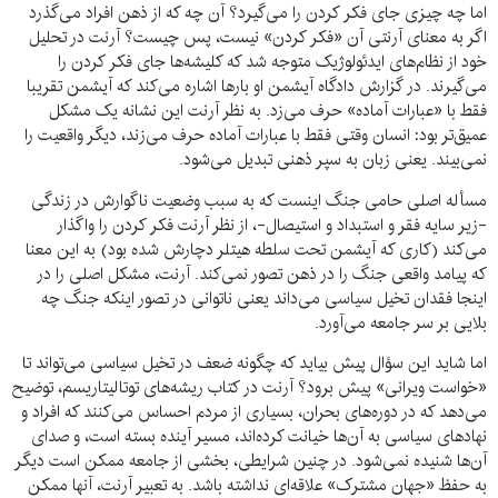
اما چه چیزی جای فکر کردن را می‌گیرد؟ آن چه که از ذهن افراد می‌گذرد
اگر به معنای آرنتی آن «فکر کردن» نیست، پس چیست؟ آرنت در تحلیل
خود از نظام‌های ایدئولوژیک متوجه شد که کلیشه‌ها جای فکر کردن را
می‌گیرند. در گزارش دادگاه آیشمن او بارها اشاره می‌کند که آیشمن تقریبا
فقط با «عبارات آماده» حرف می‌زد. به نظر آرنت این نشانه یک مشکل
عمیق‌تر بود: انسان وقتی فقط با عبارات آماده حرف می‌زند، دیگر واقعیت را
نمی‌بیند. یعنی زبان به سپر ذهنی تبدیل می‌شود.
مسأله اصلی حامی جنگ اینست که به سبب وضعیت ناگوارش در زندگی
-زیر سایه فقر و استبداد و استیصال-، از نظر آرنت فکر کردن را واگذار
می‌کند (کاری که آیشمن تحت سلطه هیتلر دچارش شده بود) به این معنا
که پیامد واقعی جنگ را در ذهن تصور نمی‌کند. آرنت، مشکل اصلی را در
اینجا فقدان تخیل سیاسی می‌داند یعنی ناتوانی در تصور اینکه جنگ چه
بلایی بر سر جامعه می‌آورد.
اما شاید این سؤال پیش بیاید که چگونه ضعف در تخیل سیاسی می‌تواند تا
«خواست ویرانی» پیش برود؟ آرنت در کتاب ریشه‌های توتالیتاریسم، توضیح
می‌دهد که در دوره‌های بحران، بسیاری از مردم احساس می‌کنند که افراد و
نهادهای سیاسی به آن‌ها خیانت کرده‌اند، مسیر آینده بسته است، و صدای
آن‌ها شنیده نمی‌شود. در چنین شرایطی، بخشی از جامعه ممکن است دیگر
به حفظ «جهان مشترک» علاقه‌ای نداشته باشد. به تعبیر آرنت، آنها ممکن