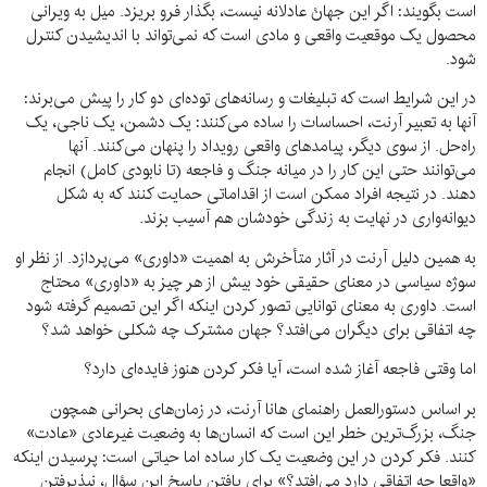
است بگویند: اگر این جهانْ عادلانه نیست، بگذار فرو بریزد. میل به ویرانی
محصول یک موقعیت واقعی و مادی است که نمی‌تواند با اندیشیدن کنترل
شود.
در این شرایط است که تبلیغات و رسانه‌های توده‌ای دو کار را پیش می‌برند:
آنها به تعبیر آرنت، احساسات را ساده می‌کنند: یک دشمن، یک ناجی، یک
راه‌حل. از سوی دیگر، پیامدهای واقعی رویداد را پنهان می‌کنند. آنها
می‌توانند حتی این کار را در میانه جنگ و فاجعه (تا نابودی کامل) انجام
دهند. در نتیجه افراد ممکن است از اقداماتی حمایت کنند که به شکل
دیوانه‌واری در نهایت به زندگی خودشان هم آسیب بزند.
به همین دلیل آرنت در آثار متأخرش به اهمیت «داوری» می‌پردازد. از نظر او
سوژه سیاسی در معنای حقیقی خود بیش از هر چیز به «داوری» محتاج
است. داوری به معنای توانایی تصور کردن اینکه اگر این تصمیم گرفته شود
چه اتفاقی برای دیگران می‌افتد؟ جهان مشترک چه شکلی خواهد شد؟
اما وقتی فاجعه آغاز شده است، آیا فکر کردن هنوز فایده‌ای دارد؟
بر اساس دستورالعمل راهنمای هانا آرنت، در زمان‌های بحرانی همچون
جنگ، بزرگ‌ترین خطر این است که انسان‌ها به وضعیت غیرعادی «عادت»
کنند. فکر کردن در این وضعیت یک کار ساده اما حیاتی است: پرسیدن اینکه
«واقعا چه اتفاقی دارد می‌افتد؟» برای یافتن پاسخ این سؤال، نپذیرفتن