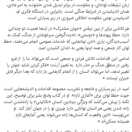
زبان تبلیغات توده‌ای، و مقاومت در برابر تبدیل شدن خشونت به امر عادی،
همان اندیشیدن در شرایط جنگی است. بنابراین در دستگاه فکری او،
اندیشیدن نوعی مقاومت اخلاقی ضروری در زیر بمباران است.
هر تلاشی برای از بین نرفتن «جهان مشترک» در اینجا اهمیت دو چندانی
دارد: حفظ پیوندها و «دوستی»، نادیده‌گرفتن سرخوشان از جنگ، کمک به
آسیب‌دیدگان، یاری دادن نهادهایی که خدمات عمومی انجام می‌دهند، حفظ
توان کار جمعی و همه اینها یعنی به دندان کشیدن امید.
تمامی این اقدامات، تلاش فردی و جمعی است که می‌تواند ما را از فرو
رفتن در منطق جنگ بر حذر دارد. به تعبیر آرنت: «فکر کردن شاید جهان را
تغییر ندهد، اما می‌تواند انسان را از انجام کارهایی باز دارد که بعدا دیگر قابل
جبران نیستند.»
امید در زیر بمباران و فاجعه و تخریب، مجموعه اقدامات و اندیشه‌هایی است
جهت حفظ توان برای «آغازی تازه». او در کتاب وضع بشر برای توضیح، این
نکته را پیش می‌کشد که ویژگی بنیادین انسان «ناتالیتی» یا زاده‌شدن است.
زاده شدن یعنی هر انسان توانایی دارد چیزی نو را در جهان آغاز کند. او
می‌نویسد: «این واقعیت که انسان‌ها زاده می‌شوند یعنی آغازهای تازه
همیشه ممکن‌اند.»
بنابراین امید برای آرنت بیشتر یک واقعیت انسانی است تا یک احساس. در