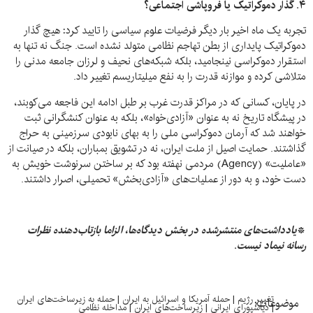
۴.
گذار دموکراتیک یا فروپاشی اجتماعی؟
تجربه یک ماه اخیر بار دیگر فرضیات علوم سیاسی را تایید کرد: هیچ گذار
دموکراتیک پایداری از بطن تهاجم نظامی متولد نشده است. جنگ نه تنها به
استقرار دموکراسی نینجامید، بلکه شبکه‌های نحیف و لرزان جامعه مدنی را
متلاشی کرده و موازنه قدرت را به نفع میلیتاریسم تغییر داد.
در پایان، کسانی که در مراکز قدرت غرب بر طبل ادامه این فاجعه می‌کوبند،
در پیشگاه تاریخ نه به عنوان «آزادی‌خواه»، بلکه به عنوان کنشگرانی ثبت
خواهند شد که آرمان دموکراسی ملی را به بهای نابودی سرزمینی به حراج
گذاشتند. حمایت اصیل از ملت ایران، نه در تشویق بمباران، بلکه در صیانت از
«عاملیت» (Agency) مردمی نهفته بود که بر ساختن سرنوشت خویش به
دست خود، و به دور از عملیات‌های «آزادی‌بخش» تحمیلی، اصرار داشتند.
*
یادداشت‌های
منتشرشده در بخش دیدگاه‌ها، الزاما بازتاب‌دهنده نظرات
رسانه نیماد نیست
.
تغییر رژیم
|
حمله آمریکا و اسرائیل به ایران
|
حمله به زیرساخت‌های ایران
موضوعات:
|
دیاسپورای ایرانی
|
زیرساخت‌های ایران
|
مداخله نظامی