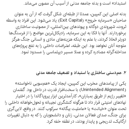
استبداد» است و بدنه جامعه مدنی از آسیب آن مصون می‌ماند.
بدنه اصلی این کمپین، عمدتا از طبقه‌ای شکل گرفت که از آن به عنوان
صاحبان «سرمایه خروج» (Exit Capital) یاد می‌شود. این افراد به واسطه
ثروت، شهروندی دوگانه و پیوندهای بین‌المللی، از مصونیت ساختاری
برخوردارند. آنها با اتکا به این سرمایه، رادیکال‌ترین مواضع را از فرسنگ‌ها
دورتر اتخاذ کردند، با علم به اینکه هزینه‌های مادی و انسانی جنگ هرگز
متوجه آنان نخواهد بود. این طبقه، اعتراضات داخلی را به نفع پروژه‌های
مداخله‌گرانه مصادره کرده و عملا مسیر دیپلماسی را مسدود نمود.
۲.
هم‌دستی ساختاری با استبداد و تضعیف جامعه مدنی
یکی از پیامدهای مخرب این کمپین، ایجاد یک «هم‌سویی ناخواسته»
(Unintended Alignment) با سخت‌افزار قدرت در داخل بود. گفتمان
«تغییر رژیم از طریق بمباران»، کارآمدترین ابزار پروپاگاندا را در اختیار
نهادهای امنیتی قرار داد تا هرگونه کنشگری نجیبانه و تحول‌خواهانه داخلی را
تحت عنوان «خیانت» یا «عاملیت بیگانه» سرکوب کنند. در واقع، لابی‌گری
برای جنگ، صدای فعالان مدنی، زنان و دانشجویان را که به دنبال تغییرات
ارگانیک، تدریجی و پایدار بودند، در نطفه خفه کرد.