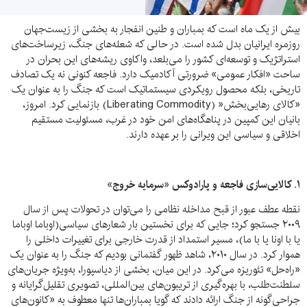
بیش از یک ماه است که بمباران و طنین انفجار به بخشی از زیست‌جهان
روزمره ایرانیان بدل شده است. در حالی که شعله‌های جنگ، زیرساخت‌های
استراتژیک و توسعه‌ای کشور را می‌بلعد، واکاوی ریشه‌های این بحران در
ساحت «افکار عمومی» ضرورتی آکادمیک دارد. فاجعه کنونی نه یک تصادف
تاریخی، بلکه محصول رویکردی سیستماتیک است که جنگ را به عنوان یک
«کالای رهایی‌بخش« (Liberating Commodity) بازنمایی کرد. امروز،
بانیان این کمپین در پناهگاه‌های امن خود در غرب، مسئولیت مستقیم
اخلاقی و سیاسی این ویرانی را بر عهده دارند.
۱.
کالایی‌سازی فاجعه و پارادوکس «سرمایه خروج»
نقطه عطف عبور از قبح مداخله نظامی را می‌توان در تحولات پس از سال
۲۰۰۹ جستجو کرد؛ جایی که برای نخستین بار شعارهای سیاسی(اوباما اوباما
یا با اونا یا با ما)، مسیر استمداد از قدرت خارجی برای تغییرات داخلی را
هموار کرد. در سال ۲۰۱۰، شاهد ظهور گفتمانی بودیم که جنگ را به عنوان یک
«راه‌حل» تئوریزه می‌کرد. در این میان، بخشی از دیاسپورا، به‌ویژه جریان‌های
سلطنت‌طلب، با بهره‌گیری از تریبون‌های بین‌المللی، تصویری تقلیل‌گرایانه و
جراحی‌گونه از جنگ ارائه دادند که گویا بمباران‌ها تنها معطوف به «کانون‌های