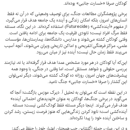
کودکان صرفا «خسارت جانبی» بوده‌اند.
برخی پژوهشگران مطالعات جنگ، برای توصیف وضعیتی که در آن نه فقط
انسان‌های امروز، بلکه امکان زندگی و آینده یک جامعه هدف قرار می‌گیرد،
از مفهوم «آینده‌کشی» (Futurecide) استفاده کرده‌اند. در این نگاه، مسئله
فقط مرگ افراد نیست؛ نابودی ظرفیت یک جامعه برای ادامه یافتن است.
وقتی کودکان کشته می‌شوند و مدارس، دانشگاه‌ها، بیمارستان‌ها، مؤسسات
علمی، مراکز فرهنگی/تفریحی و اماکن تاریخی ویران می‌شوند، آنچه آسیب
می‌بیند فقط زمان حال نیست؛ آینده نیز از میان می‌رود.
این‌که آیا کودکان در هر مورد مشخص عمدا هدف قرار گرفته‌اند یا نه، نیازمند
بررسی حقوقی و شواهد مستقل است، اما وقتی در جنگی، با وجود همه
پیشرفت‌های جهان امروز، روزانه ده کودک کشته می‌شوند، دیگر نمی‌توان
این کشتار را صرفا «خسارت جانبی» جنگ نامید.
در این نقطه است که می‌توان به تحلیل آ. دیرک موزس بازگشت؛ آنجا که
می‌گوید در برخی جنگ‌ها، کودکان به عنوان «تهدیدهای احتمالی آینده»
هدف قرار می‌گیرند. اینجا دیگر مسئله فقط کودک‌کشی نیست؛ مسئله
آینده‌کشی است؛ نابود کردن زندگی‌هایی که هنوز فرصت زیستن، رشد کردن
و ساختن آینده خود را پیدا نکرده‌اند.
و در این میان، جمله اگلنتاین جب همچنان اعتبار خود را حفظ می‌کند: