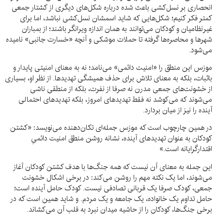
انحصاری بر نسل‌کشی باعث شده درباره شکل‌های دیگری از کشتار جمعی
کمتر فکر کنیم؛ شکل‌هایی که شاید اسمشان نسل‌کشی نباشد، اما برای
غیرنظامیان و کودکان می‌توانند به همان اندازه ویرانگر باشند؛ از بمباران
شهرها و محاصره‌ها گرفته تا حملات موشکی و آنچه «خسارت جانبی» نامیده
می‌شود.
موزس این منطق را «امنیت دائمی» می‌نامد؛ نه به معنای امنیتی پایدار و
باثبات، بلکه به معنای تلاش برای حذف همیشگی تهدیدها. از نظر او، بسیاری
از خشونت‌های جمعی مدرن نه صرفا از نفرت، بلکه از منطقی ناشی
می‌شوند که می‌کوشد نه فقط تهدیدهای امروز، بلکه تهدیدهای احتمالی
آینده را نیز از میان بردارد.
در همین چارچوب است که موزس جمله‌ای تکان‌دهنده می‌نویسد: «کشتن
کودکان به عنوان تهدیدهای آینده، نشانه روشن منطق امنیت دائمیِ
اقتدارگرایانه است.»
این جمله به معنای آن نیست که همه جنگ‌ها با هدف کشتن کودکان آغاز
می‌شوند، اما یک نکته مهم را روشن می‌کند: در برخی اشکال خشونت
جمعی، کودک صرفا یک قربانی تصادفی نیست. کودک حامل آینده است؛
حامل تداوم یک خانواده، یک جامعه و یک مردم. و شاید همین است که در
برخی جنگ‌ها، کودکان را از حاشیه میدان نبرد به قلب آن می‌کشاند.