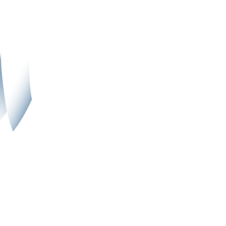
رش
ه
حتوا