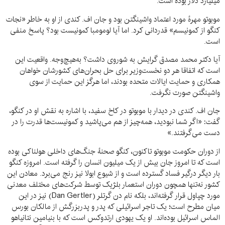
میلیارد دلار بوده است.
موبوتو مهرهٔ مورد اعتماد واشینگتن بود و جان اف. کندی از او به خاطر «نجات
کنگو از کمونیسم» قدردانی کرد. اما آیا لومومبا کمونیست بود؟ پاسخ منفی
است.
آیا دکتر محمد مصدق گرایش به شوروی داشت؟ به‌هیچ‌وجه. واقعیت این
است که اتفاقا هر دو نخست‌وزیر برای حل بحران‌های کشورشان خواهان
همکاری و حمایت ایالات متحده بودند، اما هرگز این حمایت از سوی
واشینگتن صورت نگرفت.
جان اف. کندی در دیدار با موبوتو در کاخ سفید، با اشاره به نقش او در کنگو،
گفت: «اگر شما نبودید، همه‌چیز از هم می‌پاشید و کمونیست‌ها قدرت را در
دست می‌گرفتند.»
از دوران حکومت موبوتو تاکنون، کنگو صحنهٔ جنگ‌های داخلی هولناکی بوده
است که تا امروز جان بیش از یک میلیون انسان را گرفته است. امروزه کنگو
بار دیگر درگیر فساد گسترده است و از شیوع ابولا نیز رنج می‌برد. معادن این
کشور نه‌تنها همچون دوران استعمار بلژیک توسط شرکت‌های مختلف معدنی
مورد چپاول قرار گرفته‌اند، بلکه نام دن گرتلر (Dan Gertler) نیز در این
میان مطرح است؛ یک تاجر اسرائیلی که پدر و پدربزرگش از مالکان بورس
الماس اسرائیل بوده‌اند. او یک یهودی ارتدوکس است که با بنیامین نتانیاهو