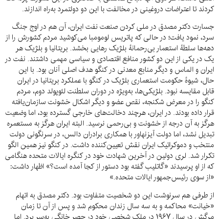
کردند تا اعتراضات دروغینی در مخالفت با این دو دولتمرد به‌راه اندازند.
جسارت دکتر مصدق در ملی کردن صنعت نفت ایران، آن هم در اوج جنگ
سرد، نمود یافت؛ در حالی که پاتریس لومومبا می‌کوشید مردم کشورش را از
دهه‌ها سلطهٔ استعمار بی‌رحمانهٔ بلژیک رهایی بخشد. بریتانیا و بلژیک هر
یک در یکی از این دو کشور منافع اقتصادی و سیاسی مهمی داشتند. نفت در
ایران و الماس و دیگر منابع معدنی در کنگو هدف اصلی آنان بود. با این
حال، شیوهٔ حکومت استعماری بلژیک در کنگو با عملکرد بریتانیا در ایران
قابل مقایسه نبود. بلژیکی‌ها، به‌ویژه در دوران سلطنت لئوپولد دوم، مردم
کنگو را در معرض شکنجه، نقص عضو و دیگر اشکال خشونت سازمان‌یافته
قرار داده بودند. در ایران، هرچند دخالت‌های خارجی گسترده بود، اما وضعیت
هرگز به آن درجه از خشونت و بی‌رحمی نرسید. البته ایران هرگز به مستعمره
تبدیل نشد، اما دولت آیزنهاور با همکاری برادران دالس، در سرنگونی دولت
منتخب و دموکراتیک ایران نقش تعیین‌کننده‌ داشت. در کنگو نیز همین الگو
تکرار شد. لری دولین در آخرین شهادت خود در کنگره ایالات متحده هنگامی
که از او پرسیدند «گاتلیب گفته بود دستور از کجا آمده است؟» اظهار داشت:
«از سوی رئیس‌جمهور ایالات متحده.»
از طرفی هم سرنوشت این دو شخصیت متفاوت بود. دکتر مصدق به اتهام
«خیانت» محاکمه و به سه سال زندان محکوم شد و پس از آن تا زمان
مرگش در سال ۱۹۶۷ در ملک شخصی خود در حصر خانگی به‌سر برد. اما