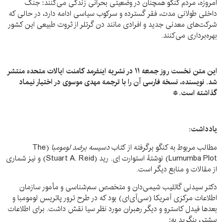
امروزه، مردم کنگو همچنان در وضعیتی بحرانی زندگی می‌کنند: جنگ
داخلی طولانی ‌مدت، فقر گسترده و سرکوب سیاسی ادامه دارد، در حالی که
شرکت‌های معدنی جدید و افرادی مانند دن گرتلر از ثروت طبیعی این کشور
بهره‌برداری می‌کنند.
این متن نخست روز جمعه ۱۱ در نشریه اینفرمد کامنت ایالات متحده منتشر
شد. نویسنده، نسخه فارسی آن را با ترجمه مهدی موسوی در اختیار نیماد
گذاشته است.*
یادداشت:
مطالب مربوط به کنگو برگرفته از کتاب
دسیسه برضد لومومبا
(The
Lumumba Plot) نوشتهٔ استوارت اِی. رید (Stuart A. Reid) و نیز شماری
از مقالات و منابع دیگر است.
دکتر سیدنی گاتلیب شیمی‌دان و متخصص سم‌شناسی و مأمور سازمان
اطلاعات مرکزی آمریکا (سی‌آی‌ای) بود که در طرح ترور پاتریس لومومبا و
بعدها فیدل کاسترو و دیگر رهبران مورد نظر سیا نقش داشت. برای اطلاعات
بیشتر، بنگرید به: