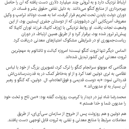
ارتباط نزدیک دارد و به ثروتی چند میلیارد دلاری دست یافته که آن را حاصل
بهره‌برداری از منابع کنگو می‌دانند. به دلیل نقض حقوق بشر و فساد، در
دوران دولت بایدن تحت تحریم قرار گرفت، اما به همت دونالد ترامپ و وکیل
معروف آمریکایی‌ آلن درشوویتز، که از دوستان جفری اپستین بود، از این
وضعیت نجات یافت. او روابط نزدیکی با ژوزف کابیلا، فرزند لوران کابیلا که
پیش‌تر ترور شده بود، برقرار کرد و از طریق همین ارتباط، در دوران
ریاست‌جمهوری او در شرایطی مشکوک امتیازهای معدنی دریافت کرد.
الماس دیگر تنها ثروت کنگو نیست؛ امروزه کبالت و تانتالوم به مهم‌ترین
ثروت معدنی این کشور تبدیل شده‌اند.
هنگامی که موبوتو سرانجام کنگو را ترک کرد، تصویری بزرگ از خود با لباس
نظامی به لری دولین اهدا کرد و از او به‌خاطر کمک در به قدرت‌رساندن‌اش
قدردانی نمود: «به دوست قدیمی و فوق‌العاده‌ام، ال. دولین، که کنگو و رهبر
آن بسیار به او مدیون‌اند.»
محمدرضا شاه نیز در دیدار با کرمیت روزولت گفته بود: «من تاج و تخت خود
را مدیون شما و خدا هستم.»
هم دولین و هم روزولت پس از خروج از سازمان سی‌آی‌ای، از طریق
معاملات مرتبط با منابع معدنی و نفتی به ثروت قابل توجهی دست یافتند.