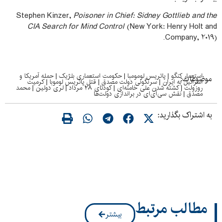
Stephen Kinzer,
Poisoner in Chief: Sidney Gottlieb and the
CIA Search for Mind Control
(New York: Henry Holt and
Company, 2019).
استعمار کنگو
|
پاتریس لومومبا
|
حکومت استعماری بلژیک
|
حمله آمریکا و
موضوعات:
اسرائیل به ایران
|
سرنگونی دولت مصدق
|
قتل پاتریس لوموبا
|
کرمیت
روزولت
|
کشته شدن علی خامنه‌ای
|
کودتای ۲۸ مرداد
|
لری دولین
|
محمد
مصدق
|
نقش سی‌آی‌ای در براندازی دولت‌ها
به اشتراک بگذارید:
مطالب مرتبط
بیشتر