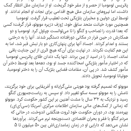
پاتریس لومومبا از حصر و از مقر خود گریخت. او از سازمان ملل انتظار کمک
داشت، اما نیروهای سازمان ملل هیچ اقدامی برای نجات او انجام ندادند. او
توسط لری دولین و مخبران بلژیکی تحت تعقیب قرار گرفت. لومومبا
همچنین مورد خیانت متحد سابق خود، ژوزف دزیره موبوتو، قرار گرفت؛ کسی
که بعدا قدرت را تصاحب و کنگو را تا می‌توانست چپاول کرد. لومومبا و دو
همکارش در حین فرار در مکانی دورافتاده دستگیر شدند. آنها را به درختی
بستند و اعدام کردند. اجساد آنها برای پنهان‌کاری دو بار نبش قبر شد، اما به
این هم کفایت نکردند. در نهایت برای آن‌که هیچ اثری از این جنایت‌ باقی
نماند، اجساد را در اسید از بین بردند. تنها یک دندان طلای پاتریس لومومبا
که در اختیار مأمور بلژیکیِ امحاکننده جسد او بود، دهه‌ها بعد توسط دختر آن
مأمور کشف شد. در پی آن، مقامات قضایی بلژیک آن را به دختر لومومبا،
جولیانا لومومبا، تحویل دادند.
موبوتو که تصمیم گرفته بود هویتی ملی‌گرایانه و آفریقایی برای خود برگزیند،
نامش را به موبوتو سسه سکو تغییر داد. او سپس به ریاست‌جمهوری کنگو
رسید و نزدیک به ۳۲ سال با مشت آهنین بر این کشور حکومت کرد. موبوتو
که زمانی از کمک‌های مالی سازمان اطلاعات مرکزی آمریکا (سی‌آی‌ای)
بهره‌مند بود، در دوران حکومت خود ثروت هنگفتی اندوخت، در حالی که
مردم کنگو با فقر و بحران اقتصادی دست‌وپنجه نرم می‌کردند. برآوردها
نشان می‌دهد که دارایی او در زمان زمامداری‌اش بین ۵۰ میلیون تا ۵