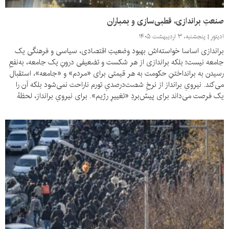
صنعتِ براندازی، قطبی‌سازی و بمباران
ادیتور
پنجشنبه، ۳ اردیبهشت ۱۴۰۵
براندازی اساسا خواسته‌اش بهبود وضعیتِ اقتصادی، سیاسی و فرهنگی یک
جامعه نیست؛ بلکه براندازی از هر شکست و تضعیفی درونِ یک جامعه، به‌نفعِ
رسیدن به برانداختنِ حکومت به هر قیمتی برای «مردم» و «جامعه»، استقبال
می‌کند. نیرویِ برانداز از نرخِ شصت‌درصدیِ تورم ناراحت نمی‌شود بلکه آن را
یک فرصت می‌داند برای پیش‌بردِ «تغییرِ رژیم». برای نیرویِ برانداز، لحظهٔ
دی‌ماه، نه رخ‌دادی برای سوگ و خواستِ تغییر از درونِ جامعه، بلکه لحظه‌ای
مناسب برای باز کردنِ پایِ قدرت‌های خارجی به درون کشور است.