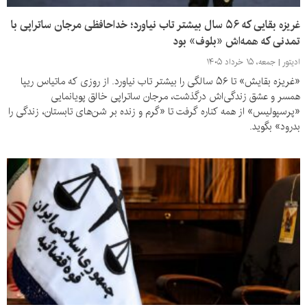
غریزه بقایی که ۵۶ سال بیشتر تاب نیاورد؛ خداحافظی مرجان ساتراپی با
تمدنی که همه‌اش «بلوف» بود
ادیتور
جمعه، ۱۵ خرداد ۱۴۰۵
«غریزه بقایش» تا ۵۶ سالگی را بیشتر تاب نیاورد. از روزی که ماتیاس ریپا
همسر و عشق زندگی‌اش درگذشت، مرجان ساتراپی خالق پویانمایی
«پرسپولیس» از همه کناره گرفت تا «گرم و زنده بر شن‌های تابستان، زندگی را
بدرود» بگوید.