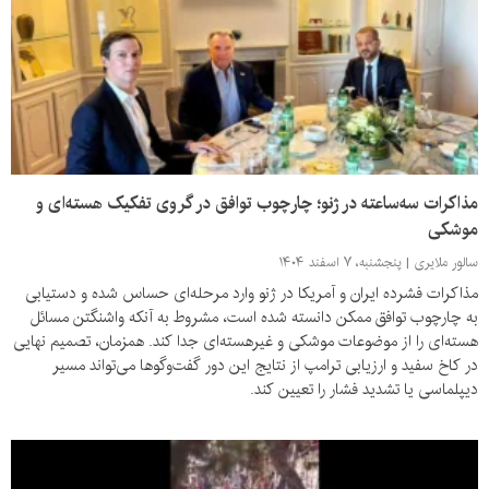
مذاکرات سه‌ساعته در ژنو؛ چارچوب توافق در گروی تفکیک هسته‌ای و
موشکی
سالور ملایری
پنجشنبه، ۷ اسفند ۱۴۰۴
مذاکرات فشرده ایران و آمریکا در ژنو وارد مرحله‌ای حساس شده و دستیابی
به چارچوب توافق ممکن دانسته شده است، مشروط به آنکه واشنگتن مسائل
هسته‌ای را از موضوعات موشکی و غیرهسته‌ای جدا کند. همزمان، تصمیم نهایی
در کاخ سفید و ارزیابی ترامپ از نتایج این دور گفت‌وگوها می‌تواند مسیر
دیپلماسی یا تشدید فشار را تعیین کند.