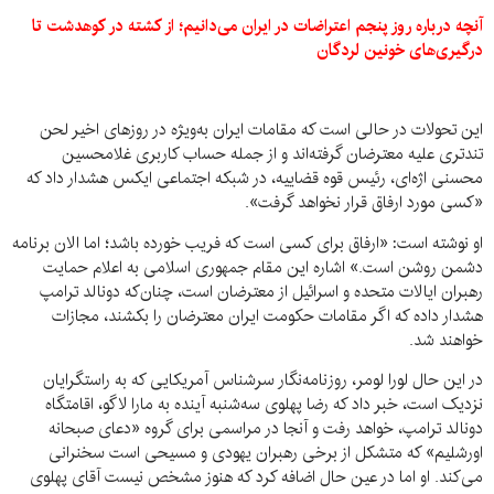
آنچه درباره روز پنجم اعتراضات در ایران می‌دانیم؛ از کشته در کوهدشت تا
درگیری‌های خونین لردگان
این تحولات در حالی است که مقامات ایران به‌ویژه در روزهای اخیر لحن
تندتری علیه معترضان گرفته‌اند و از جمله حساب کاربری غلامحسین
محسنی اژه‌ای، رئیس قوه قضاییه، در شبکه اجتماعی ایکس هشدار داد که
«کسی مورد ارفاق قرار نخواهد گرفت».
او نوشته است: «ارفاق برای کسی است که فریب خورده باشد؛ اما الان برنامه
دشمن روشن است.» اشاره این مقام جمهوری اسلامی به اعلام حمایت
رهبران ایالات متحده و اسرائیل از معترضان است، چنان‌که دونالد ترامپ
هشدار داده که اگر مقامات حکومت ایران معترضان را بکشند، مجازات
خواهند شد.
در این حال لورا لومر، روزنامه‌نگار سرشناس آمریکایی که به راستگرایان
نزدیک است، خبر داد که رضا پهلوی سه‌شنبه آینده به مارا لاگو، اقامتگاه
دونالد ترامپ، خواهد رفت و آنجا در مراسمی برای گروه «دعای صبحانه
اورشلیم» که متشکل از برخی رهبران یهودی و مسیحی است سخنرانی
می‌کند. او اما در عین حال اضافه کرد که هنوز مشخص نیست آقای پهلوی