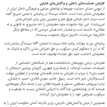
افزایش حمایت‌های داخلی و واکنش‌های خارجی
از سویی صدای حمایت چهره‌ها و نهادهای صنفی و فرهنگی داخل ایران از
معترضان بلندتر شده است. «خانه سینما» در بیانیه‌ای با لحنی صریح گفته
است مردم «جز خیابان هیچ مفر و مجرایی برای بیان اعتراض‌شان
نمی‌یابند». این نهاد خشونت علیه معترضان را «نه مشروع، نه قانونی و نه
عقلانی» دانسته است و هشدار داده همان مردمی که در مقاطع دیگر
«تکریم» می‌شدند، «امروز سزاوار خشونت نیستند».
بیانیه‌ای نیز به موازات بیانیه خانه سینما با امضای ۱۸۴ سینماگر منتشر شده
که در آن با محکوم کردن سرکوب، بر حق اعتراض مدنی تاکید و شلیک به
معترضان «جنایت علیه حق حیات» توصیف شده است.
هم‌زمان، برخی چهره‌های شناخته‌شده هم در شبکه‌های اجتماعی از
اعتراضات حمایت کرده‌اند، از جمله وریا غفوری، کاپیتان پیشین استقلال، از
«همدردی» با مردم در اعتراض به فشار اقتصادی نوشته و از تعطیلی موقت
کسب‌وکارش خبر داده است. رسول خادم، مهدی قائدی، حمید درخشان،
پارسا پیروزفر، مصطفی مستور و علیرضا فغانی نیز از جمله دیگر چهره‌هایی
هستند که در نوشته‌هایی جداگانه، با ادبیاتی انتقادی نسبت به وضعیت و
سرکوب، همراهی خود را با معترضان ابراز کرده‌اند.
همچنین از میان واکنش‌های خارجی، وزیر خارجه آلمان حکومت ایران را به