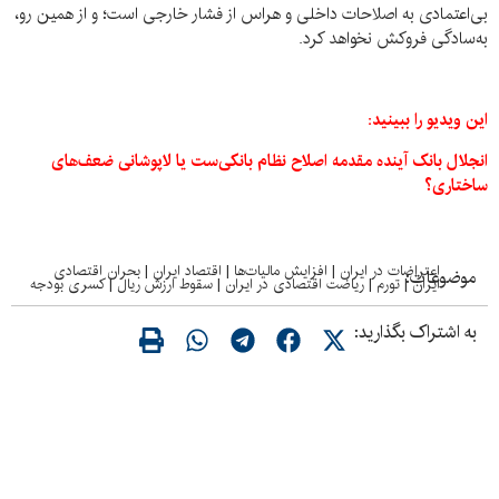
بی‌اعتمادی به اصلاحات داخلی و هراس از فشار خارجی است؛ و از همین رو،
به‌سادگی فروکش نخواهد کرد.
این ویدیو را ببینید:
انجلال بانک آینده مقدمه اصلاح نظام بانکی‌ست یا لاپوشانی ضعف‌های
ساختاری؟
اعتراضات در ایران
|
افزایش مالیات‌ها
|
اقتصاد ایران
|
بحران اقتصادی
موضوعات:
ایران
|
تورم
|
ریاضت اقتصادی در ایران
|
سقوط ارزش ریال
|
کسری بودجه
به اشتراک بگذارید: