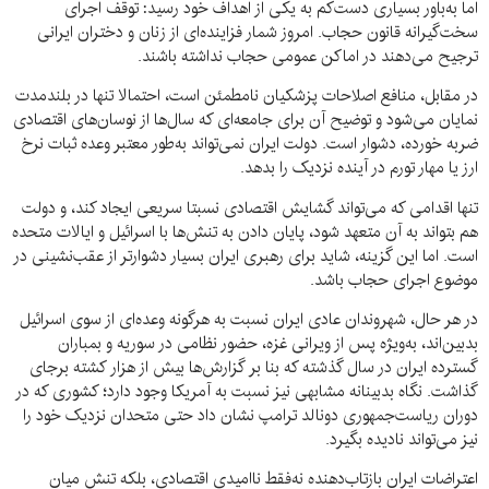
اما به‌باور بسیاری دست‌کم به یکی از اهداف خود رسید: توقف اجرای
سخت‌گیرانه قانون حجاب. امروز شمار فزاینده‌ای از زنان و دختران ایرانی
ترجیح می‌دهند در اماکن عمومی حجاب نداشته باشند.
در مقابل، منافع اصلاحات پزشکیان نامطمئن است، احتمالا تنها در بلندمدت
نمایان می‌شود و توضیح آن برای جامعه‌ای که سال‌ها از نوسان‌های اقتصادی
ضربه خورده، دشوار است. دولت ایران نمی‌تواند به‌طور معتبر وعده ثبات نرخ
ارز یا مهار تورم در آینده نزدیک را بدهد.
تنها اقدامی که می‌تواند گشایش اقتصادی نسبتا سریعی ایجاد کند، و دولت
هم بتواند به آن متعهد شود، پایان دادن به تنش‌ها با اسرائیل و ایالات متحده
است. اما این گزینه، شاید برای رهبری ایران بسیار دشوارتر از عقب‌نشینی در
موضوع اجرای حجاب باشد.
در هر حال، شهروندان عادی ایران نسبت به هرگونه وعده‌ای از سوی اسرائیل
بدبین‌اند، به‌ویژه پس از ویرانی غزه، حضور نظامی در سوریه و بمباران
گسترده ایران در سال گذشته که بنا بر گزارش‌ها بیش از هزار کشته برجای
گذاشت. نگاه بدبینانه مشابهی نیز نسبت به آمریکا وجود دارد؛ کشوری که در
دوران ریاست‌جمهوری دونالد ترامپ نشان داد حتی متحدان نزدیک خود را
نیز می‌تواند نادیده بگیرد.
اعتراضات ایران بازتاب‌دهنده نه‌فقط ناامیدی اقتصادی، بلکه تنش میان