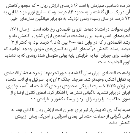
در ماه دسامبر، هم‌زمان با افت ۱۶ درصدی ارزش ریال – که مجموع کاهش
آن در یک سال گذشته را به حدود ۸۴ درصد رساند – نرخ تورم مواد غذایی به
۷۲ درصد در سال رسید؛ رقمی نزدیک به دو برابر میانگین سال‌های اخیر.
این تحولات در امتداد دهه‌ها انزوای اقتصادی رخ داده است. از سال ۲۰۱۱،
تحریم‌های نفتی علیه ایران به‌شدت درآمدهای ارزی کشور را کاهش داد و
رشد اقتصادی را که در اوایل دهه ۲۰۰۰ بین ۵ تا ۹ درصد بود، به کمتر از ۳
درصد رساند. کاهش درآمدهای نفتی به کسری‌های مزمن بودجه انجامید که
دولت برای جبران آنها به افزایش پایه پولی متوسل شد؛ روندی که به تشدید
تورم انجامیده است.
وضعیت اقتصادی ایران سال گذشته با عبور تحریم‌ها از مرحله فشار اقتصادی
به تقابل آشکار، وخیم‌تر شد. هرچند جنگ ۱۲روزه با اسرائیل و ایالات متحده
در ژوئن ۲۰۲۵ خسارت فیزیکی محدودی بر جای گذاشت، اما آسیب‌پذیری
ایران در برابر تشدید ناگهانی تنش‌ها را آشکار کرد، ادعای کنترل اوضاع از
سوی حاکمیت را زیر سؤال برد و ریسک کشور را افزایش داد.
سرمایه‌گذاری که پیش‌تر نیز برای جبران افت ارزش ریال ناکافی بود، به
دلیل نگرانی از حملات احتمالی بعدی اسرائیل و آمریکا، بیش از پیش
کاهش یافت.