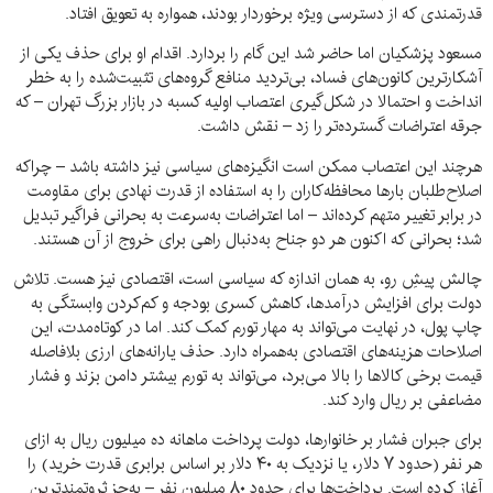
قدرتمندی که از دسترسی ویژه برخوردار بودند، همواره به تعویق افتاد.
مسعود پزشکیان اما حاضر شد این گام را بردارد. اقدام او برای حذف یکی از
آشکارترین کانون‌های فساد، بی‌تردید منافع گروه‌های تثبیت‌شده را به خطر
انداخت و احتمالا در شکل‌گیری اعتصاب اولیه کسبه در بازار بزرگ تهران – که
جرقه اعتراضات گسترده‌تر را زد – نقش داشت.
هرچند این اعتصاب ممکن است انگیزه‌های سیاسی نیز داشته باشد – چراکه
اصلاح‌طلبان بارها محافظه‌کاران را به استفاده از قدرت نهادی برای مقاومت
در برابر تغییر متهم کرده‌اند – اما اعتراضات به‌سرعت به بحرانی فراگیر تبدیل
شد؛ بحرانی که اکنون هر دو جناح به‌دنبال راهی برای خروج از آن هستند.
چالش پیشِ رو، به همان اندازه که سیاسی است، اقتصادی نیز هست. تلاش
دولت برای افزایش درآمدها، کاهش کسری بودجه و کم‌کردن وابستگی به
چاپ پول، در نهایت می‌تواند به مهار تورم کمک کند. اما در کوتاه‌مدت، این
اصلاحات هزینه‌های اقتصادی به‌همراه دارد. حذف یارانه‌های ارزی بلافاصله
قیمت برخی کالاها را بالا می‌برد، می‌تواند به تورم بیشتر دامن بزند و فشار
مضاعفی بر ریال وارد کند.
برای جبران فشار بر خانوارها، دولت پرداخت ماهانه ده میلیون ریال به ازای
هر نفر (حدود ۷ دلار، یا نزدیک به ۴۰ دلار بر اساس برابری قدرت خرید) را
آغاز کرده است. پرداخت‌ها برای حدود ۸۰ میلیون نفر – به‌جز ثروتمندترین