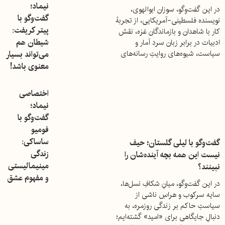
نیماد؛
در این گفت‌وگو، سوزان ابوالهوی،
گفت‌وگو با
نویسنده فلسطینی-آمریکایی، از تجربهٔ
پیتر کریفت:
کار با شاهدان و بازماندگان غزه، نقش
شیطان هم
ادبیات در برابر زبان سرد آمار و
می‌تواند بسیار
سیاست، شیوه‌های روایتِ رسانه‌های
غربی از غزه، استانداردهای دوگانهٔ
معنوی باشد!
فمینیسم غربی، و پیوند میان اشکال
مختلف خشونت و سلطه سخن
اختصاصی
می‌گوید.
نیماد؛
گفت‌وگو با
فومیو
ساساکی:
گفت‌وگو با لیلی گلستان؛ حیف
زندگی
نیست این همه بچه آینده‌شان را
مینیمالیستی
نبینند؟
و مفهوم عشق
در این گفت‌وگو، میانِ شکافِ نسل‌ها،
سایه‌ سرکوب و هراسِ ناشی از
سیاستِ حاکم بر زندگی روزمره، به
دنبالِ جایگاهی برای «امید» گشته‌ایم؛